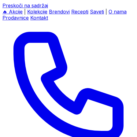
Preskoči na sadržaj
🔥
Akcije
|
Kolekcije
Brendovi
Recepti
Saveti
|
O nama
Prodavnice
Kontakt