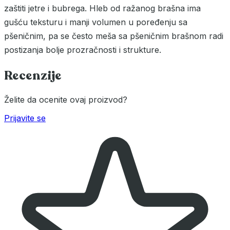
zaštiti jetre i bubrega. Hleb od ražanog brašna ima
gušću teksturu i manji volumen u poređenju sa
pšeničnim, pa se često meša sa pšeničnim brašnom radi
postizanja bolje prozračnosti i strukture.
Recenzije
Želite da ocenite ovaj proizvod?
Prijavite se