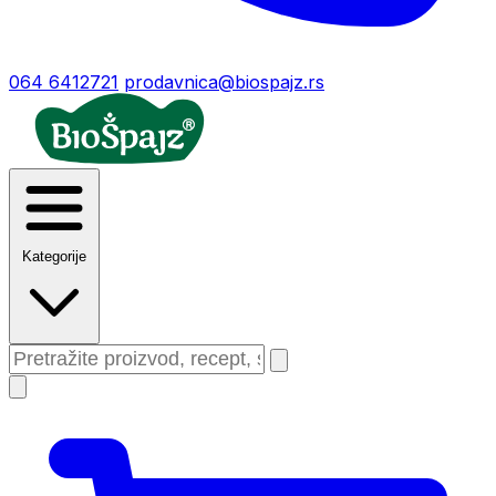
064 6412721
prodavnica@biospajz.rs
Kategorije