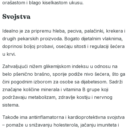
orašastom i blago kiselkastom ukusu.
Svojstva
Idealno je za pripremu hleba, peciva, palačinki, krekera i
drugih pekarskih proizvoda. Bogato dijetalnim vlaknima,
doprinosi boljoj probavi, osećaju sitosti i regulaciji šećera
u krvi.
Zahvaljujući nižem glikemijskom indeksu u odnosu na
belo pšenično brašno, sporije podiže nivo šećera, što ga
čini pogodnim izborom za osobe sa dijabetesom. Sadrži
značajne količine minerala i vitamina B grupe koji
podržavaju metabolizam, zdravlje kostiju i nervnog
sistema.
Takođe ima antiinflamatorna i kardioprotektivna svojstva
– pomaže u snižavanju holesterola, jačanju imuniteta i