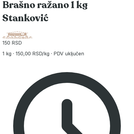
Brašno ražano 1 kg
Stanković
150 RSD
1 kg
·
150,00 RSD/kg
·
PDV uključen