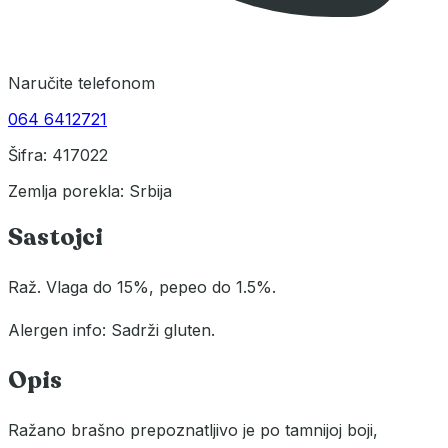
Naručite telefonom
064 6412721
Šifra: 417022
Zemlja porekla: Srbija
Sastojci
Raž. Vlaga do 15%, pepeo do 1.5%.
Alergen info: Sadrži gluten.
Opis
Ražano brašno prepoznatljivo je po tamnijoj boji,