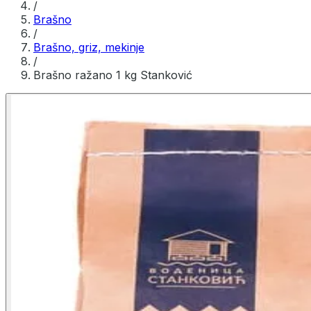
/
Brašno
/
Brašno, griz, mekinje
/
Brašno ražano 1 kg Stanković