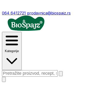
064 6412721
prodavnica@biospajz.rs
Kategorije