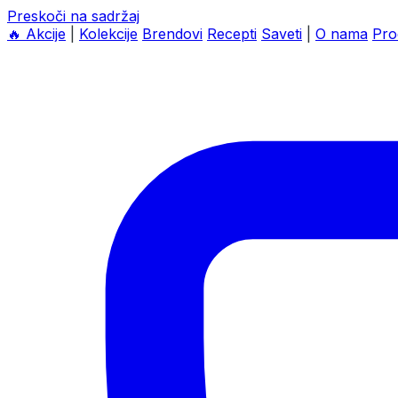
Preskoči na sadržaj
🔥
Akcije
|
Kolekcije
Brendovi
Recepti
Saveti
|
O nama
Pro