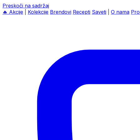
Preskoči na sadržaj
🔥
Akcije
|
Kolekcije
Brendovi
Recepti
Saveti
|
O nama
Pro