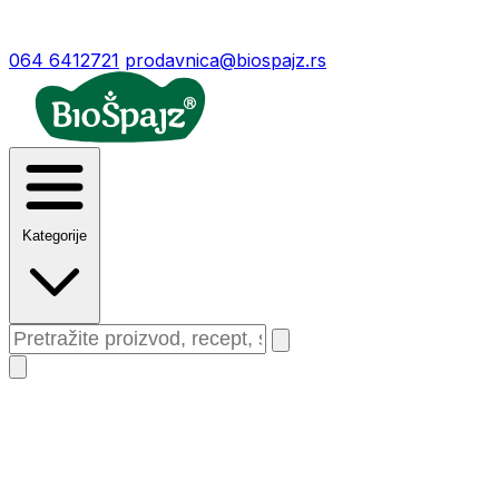
064 6412721
prodavnica@biospajz.rs
Kategorije