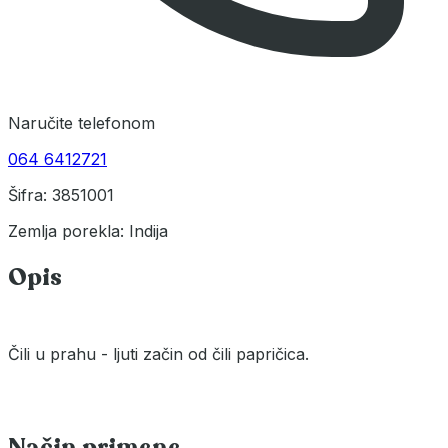
Naručite telefonom
064 6412721
Šifra: 3851001
Zemlja porekla: Indija
Opis
Čili u prahu - ljuti začin od čili papričica.
Način primene