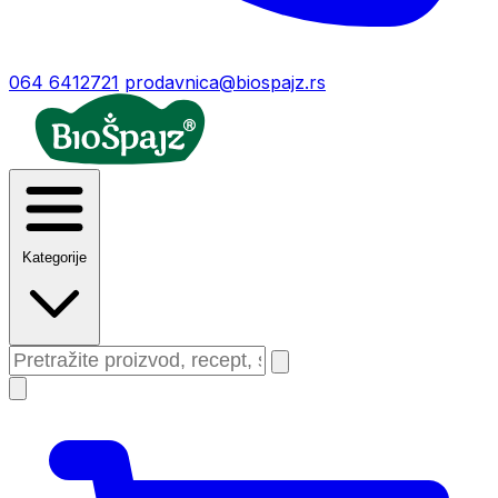
064 6412721
prodavnica@biospajz.rs
Kategorije