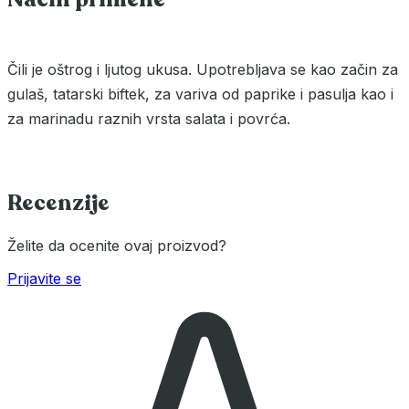
Čili je oštrog i ljutog ukusa. Upotrebljava se kao začin za
gulaš, tatarski biftek, za variva od paprike i pasulja kao i
za marinadu raznih vrsta salata i povrća.
Recenzije
Želite da ocenite ovaj proizvod?
Prijavite se