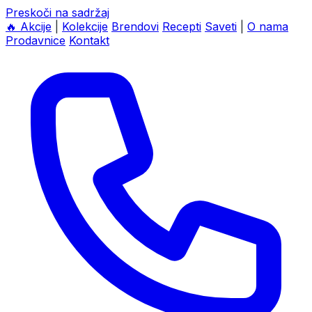
Preskoči na sadržaj
🔥
Akcije
|
Kolekcije
Brendovi
Recepti
Saveti
|
O nama
Prodavnice
Kontakt