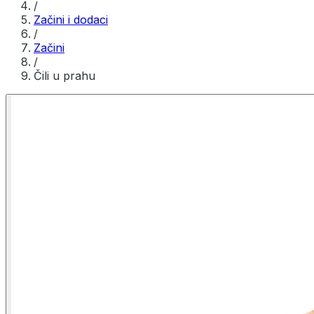
/
Začini i dodaci
/
Začini
/
Čili u prahu