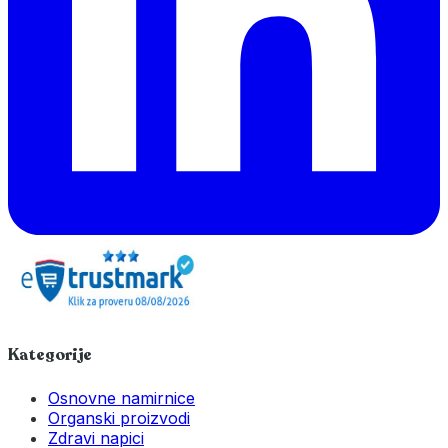
Kategorije
Osnovne namirnice
Organski proizvodi
Zdravi napici