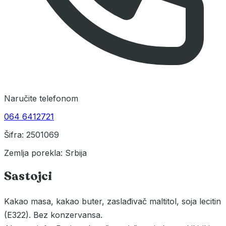
Naručite telefonom
064 6412721
Šifra: 2501069
Zemlja porekla: Srbija
Sastojci
Kakao masa, kakao buter, zaslađivač maltitol, soja lecitin
(E322). Bez konzervansa.