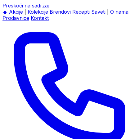
Preskoči na sadržaj
🔥
Akcije
|
Kolekcije
Brendovi
Recepti
Saveti
|
O nama
Prodavnice
Kontakt