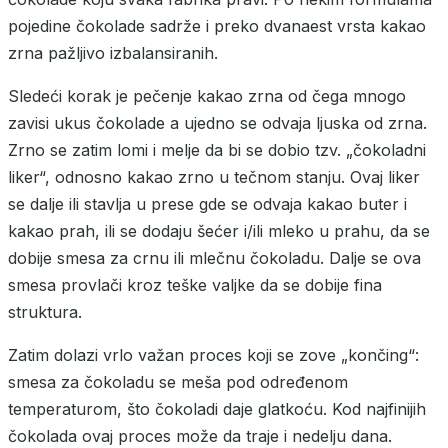
pojedine čokolade sadrže i preko dvanaest vrsta kakao
zrna pažljivo izbalansiranih.
Sledeći korak je pečenje kakao zrna od čega mnogo
zavisi ukus čokolade a ujedno se odvaja ljuska od zrna.
Zrno se zatim lomi i melje da bi se dobio tzv. „čokoladni
liker“, odnosno kakao zrno u tečnom stanju. Ovaj liker
se dalje ili stavlja u prese gde se odvaja kakao buter i
kakao prah, ili se dodaju šećer i/ili mleko u prahu, da se
dobije smesa za crnu ili mlečnu čokoladu. Dalje se ova
smesa provlači kroz teške valjke da se dobije fina
struktura.
Zatim dolazi vrlo važan proces koji se zove „končing“:
smesa za čokoladu se meša pod određenom
temperaturom, što čokoladi daje glatkoću. Kod najfinijih
čokolada ovaj proces može da traje i nedelju dana.