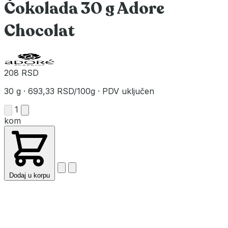
Čokolada 30 g Adore
Chocolat
208 RSD
30 g
·
693,33 RSD/100g
·
PDV uključen
1
kom
Dodaj u korpu