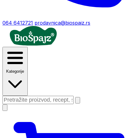
064 6412721
prodavnica@biospajz.rs
Kategorije