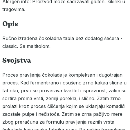
Alergen info: Proizvod može sadržavati gluten, kikiriki u
tragovima.
Opis
Ručno izrađena čokoladna tabla bez dodatog šećera -
classic. Sa maltitolom.
Svojstva
Proces pravljenja čokolade je kompleksan i dugotrajan
proces. Kad fermentirano i osušeno zrno kakaa stigne u
fabriku, prvo se proverava kvalitet i ispravnost, zatim se
sortira prema vrsti, zemlji porekla, i slično. Zatim zrno
prolazi kroz proces čišćenja kojim se uklanjaju komadići
zaostale pulpe i nečistoća. Zatim se zrna pažljivo mere
zbog preračuna za formulu pravljenja raznih vrsta
čokolade koju svaka fabrika pravi. Po nekim formulama