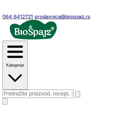
064 6412721
prodavnica@biospajz.rs
Kategorije