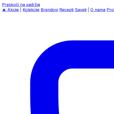
Preskoči na sadržaj
🔥
Akcije
|
Kolekcije
Brendovi
Recepti
Saveti
|
O nama
Pro