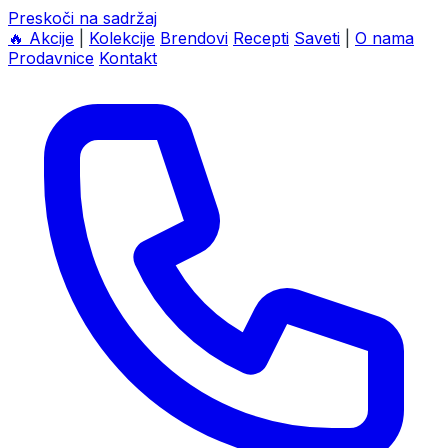
Preskoči na sadržaj
🔥
Akcije
|
Kolekcije
Brendovi
Recepti
Saveti
|
O nama
Prodavnice
Kontakt