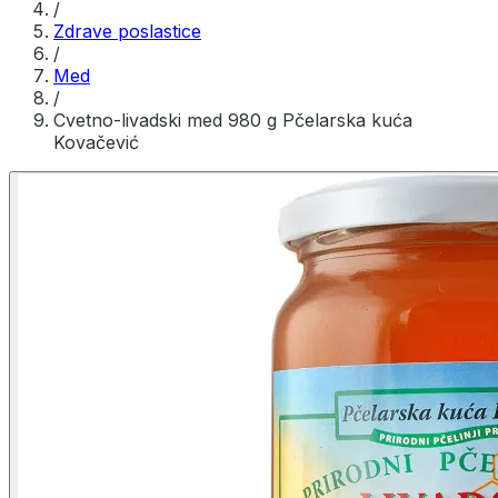
/
Zdrave poslastice
/
Med
/
Cvetno-livadski med 980 g Pčelarska kuća
Kovačević