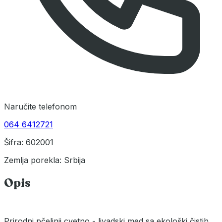
Naručite telefonom
064 6412721
Šifra: 602001
Zemlja porekla: Srbija
Opis
Prirodni pčelinji cvetno - livadski med sa ekološki čistih