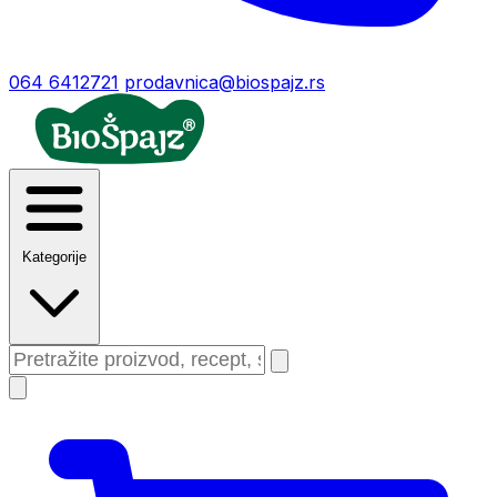
064 6412721
prodavnica@biospajz.rs
Kategorije