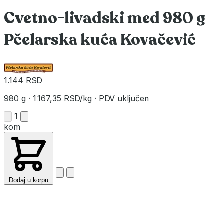
Cvetno-livadski med 980 g
Pčelarska kuća Kovačević
1.144 RSD
980 g
·
1.167,35 RSD/kg
·
PDV uključen
1
kom
Dodaj u korpu