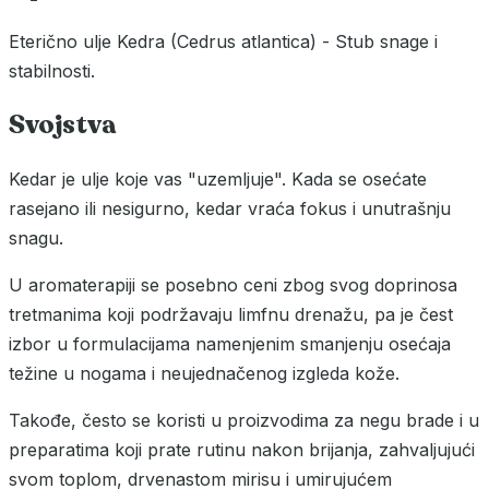
Eterično ulje Kedra (Cedrus atlantica) - Stub snage i
stabilnosti.
Svojstva
Kedar je ulje koje vas "uzemljuje". Kada se osećate
rasejano ili nesigurno, kedar vraća fokus i unutrašnju
snagu.
U aromaterapiji se posebno ceni zbog svog doprinosa
tretmanima koji podržavaju limfnu drenažu, pa je čest
izbor u formulacijama namenjenim smanjenju osećaja
težine u nogama i neujednačenog izgleda kože.
Takođe, često se koristi u proizvodima za negu brade i u
preparatima koji prate rutinu nakon brijanja, zahvaljujući
svom toplom, drvenastom mirisu i umirujućem