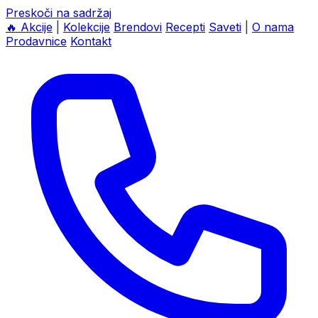
Preskoči na sadržaj
🔥
Akcije
|
Kolekcije
Brendovi
Recepti
Saveti
|
O nama
Prodavnice
Kontakt