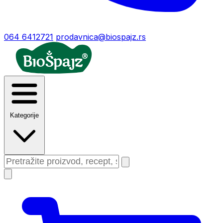
064 6412721
prodavnica@biospajz.rs
Kategorije