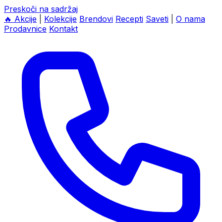
Preskoči na sadržaj
🔥
Akcije
|
Kolekcije
Brendovi
Recepti
Saveti
|
O nama
Prodavnice
Kontakt