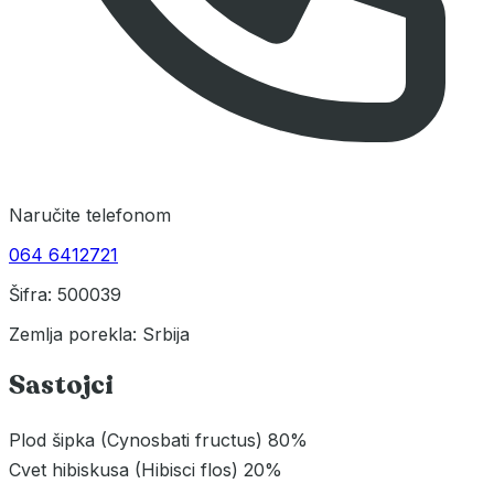
Naručite telefonom
064 6412721
Šifra: 500039
Zemlja porekla: Srbija
Sastojci
Plod šipka (Cynosbati fructus) 80%
Cvet hibiskusa (Hibisci flos) 20%