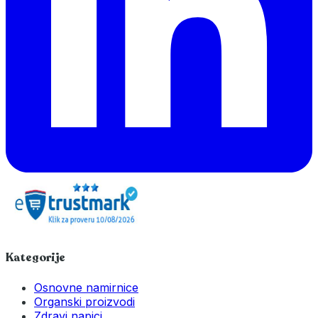
Kategorije
Osnovne namirnice
Organski proizvodi
Zdravi napici