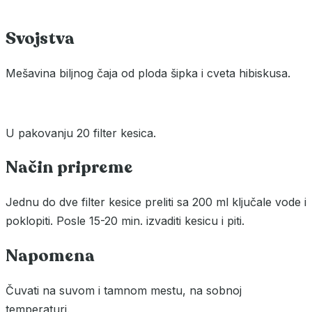
Svojstva
Mešavina biljnog čaja od ploda šipka i cveta hibiskusa.
U pakovanju 20 filter kesica.
Način pripreme
Jednu do dve filter kesice preliti sa 200 ml ključale vode i
poklopiti. Posle 15-20 min. izvaditi kesicu i piti.
Napomena
Čuvati na suvom i tamnom mestu, na sobnoj
temperaturi.