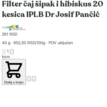
Filter čaj šipak i hibiskus 20
kesica IPLB Dr Josif Pančić
261 RSD
40 g
·
652,50 RSD/100g
·
PDV uključen
1
kom
Dodaj u korpu