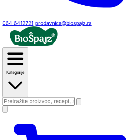
064 6412721
prodavnica@biospajz.rs
Kategorije