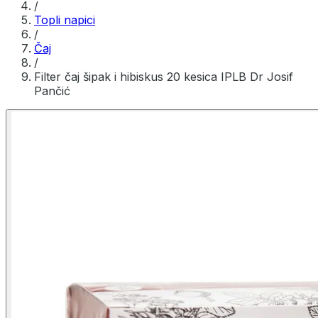
/
Topli napici
/
Čaj
/
Filter čaj šipak i hibiskus 20 kesica IPLB Dr Josif
Pančić