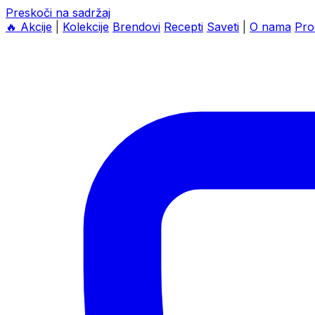
Preskoči na sadržaj
🔥
Akcije
|
Kolekcije
Brendovi
Recepti
Saveti
|
O nama
Pro