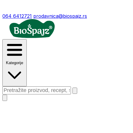
064 6412721
prodavnica@biospajz.rs
Kategorije