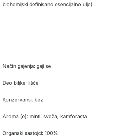
biohemijski definisano esencijalno ulje).
Način gajenja: gaji se
Deo biljke: lišće
Konzervansi: bez
Aroma (e): minti, sveža, kamforasta
Organski sastojci: 100%