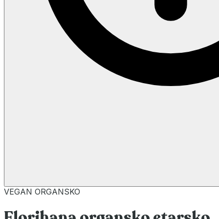
VEGAN
ORGANSKO
Florihana organsko etarsko