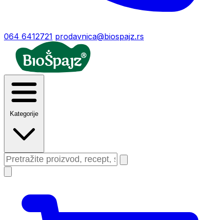
064 6412721
prodavnica@biospajz.rs
Kategorije