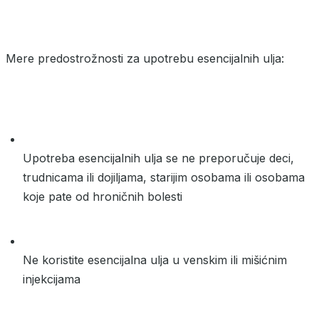
Mere predostrožnosti za upotrebu esencijalnih ulja:
Upotreba esencijalnih ulja se ne preporučuje deci,
trudnicama ili dojiljama, starijim osobama ili osobama
koje pate od hroničnih bolesti
Ne koristite esencijalna ulja u venskim ili mišićnim
injekcijama