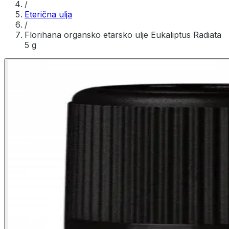
/
Eterična ulja
/
Florihana organsko etarsko ulje Eukaliptus Radiata
5 g