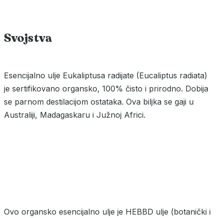
Svojstva
Esencijalno ulje Eukaliptusa radijate (Eucaliptus radiata)
je sertifikovano organsko, 100% čisto i prirodno. Dobija
se parnom destilacijom ostataka. Ova biljka se gaji u
Australiji, Madagaskaru i Južnoj Africi.
Ovo organsko esencijalno ulje je HEBBD ulje (botanički i