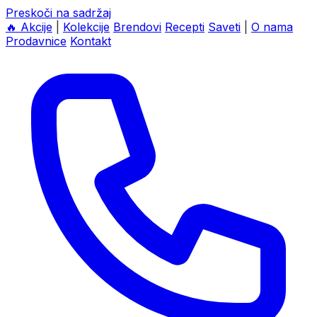
Preskoči na sadržaj
🔥
Akcije
|
Kolekcije
Brendovi
Recepti
Saveti
|
O nama
Prodavnice
Kontakt