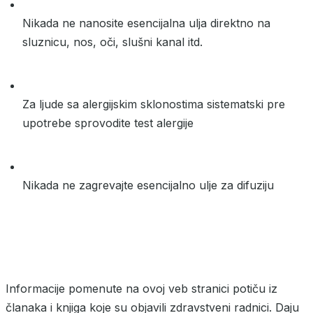
Nikada ne nanosite esencijalna ulja direktno na
sluznicu, nos, oči, slušni kanal itd.
Za ljude sa alergijskim sklonostima sistematski pre
upotrebe sprovodite test alergije
Nikada ne zagrevajte esencijalno ulje za difuziju
Informacije pomenute na ovoj veb stranici potiču iz
članaka i knjiga koje su objavili zdravstveni radnici. Daju