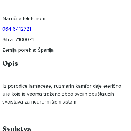
Naručite telefonom
064 6412721
Šifra: 7100071
Zemlja porekla: Španija
Opis
Iz porodice lamiaceae, ruzmarin kamfor daje eterično
ulje koje je veoma traženo zbog svojih opuštajućih
svojstava za neuro-mišićni sistem.
Svojstva