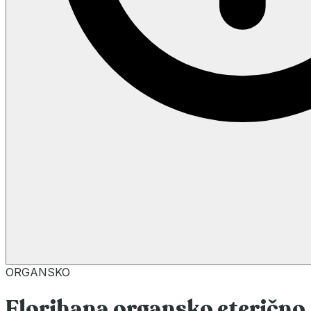
ORGANSKO
Florihana organsko eterično