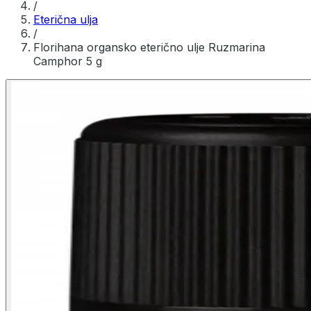
/
Eterična ulja
/
Florihana organsko eterično ulje Ruzmarina
Camphor 5 g