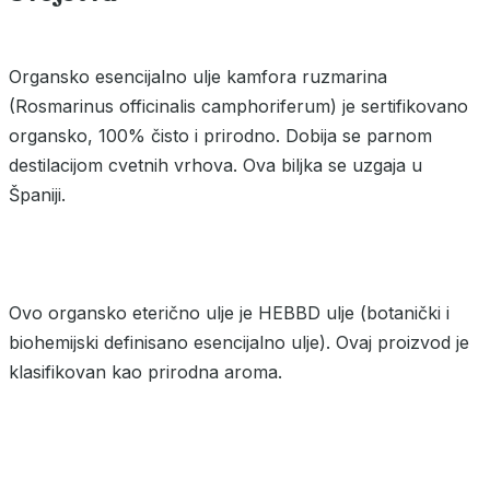
Organsko esencijalno ulje kamfora ruzmarina
(Rosmarinus officinalis camphoriferum) je sertifikovano
organsko, 100% čisto i prirodno. Dobija se parnom
destilacijom cvetnih vrhova. Ova biljka se uzgaja u
Španiji.
Ovo organsko eterično ulje je HEBBD ulje (botanički i
biohemijski definisano esencijalno ulje). Ovaj proizvod je
klasifikovan kao prirodna aroma.