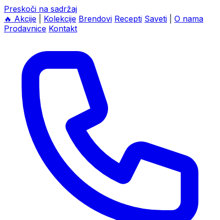
Preskoči na sadržaj
🔥
Akcije
|
Kolekcije
Brendovi
Recepti
Saveti
|
O nama
Prodavnice
Kontakt