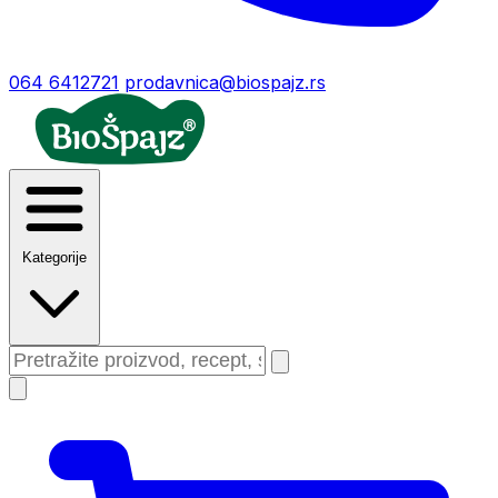
064 6412721
prodavnica@biospajz.rs
Kategorije