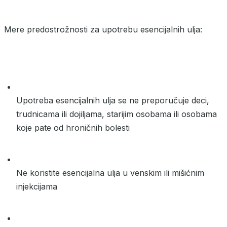
Mere predostrožnosti za upotrebu esencijalnih ulja:
Upotreba esencijalnih ulja se ne preporučuje deci,
trudnicama ili dojiljama, starijim osobama ili osobama
koje pate od hroničnih bolesti
Ne koristite esencijalna ulja u venskim ili mišićnim
injekcijama