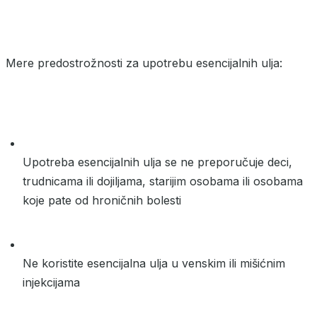
Mere predostrožnosti za upotrebu esencijalnih ulja:
Upotreba esencijalnih ulja se ne preporučuje deci,
trudnicama ili dojiljama, starijim osobama ili osobama
koje pate od hroničnih bolesti
Ne koristite esencijalna ulja u venskim ili mišićnim
injekcijama