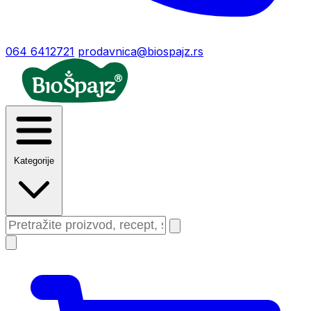
064 6412721
prodavnica@biospajz.rs
Kategorije