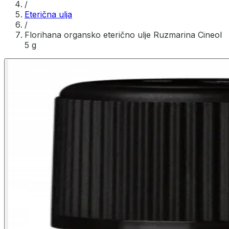
/
Eterična ulja
/
Florihana organsko eterično ulje Ruzmarina Cineol
5 g