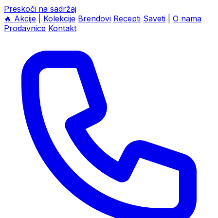
Preskoči na sadržaj
🔥
Akcije
|
Kolekcije
Brendovi
Recepti
Saveti
|
O nama
Prodavnice
Kontakt