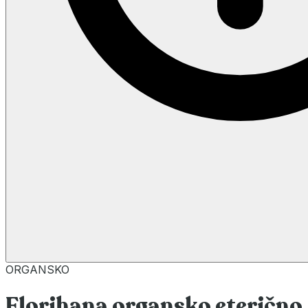
ORGANSKO
Florihana organsko eterično