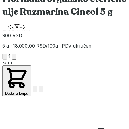
ulje Ruzmarina Cineol 5 g
900 RSD
5 g
·
18.000,00 RSD/100g
·
PDV uključen
1
kom
Dodaj u korpu