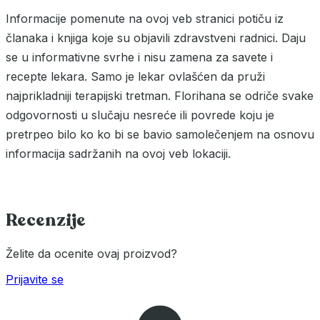
Informacije pomenute na ovoj veb stranici potiču iz
članaka i knjiga koje su objavili zdravstveni radnici. Daju
se u informativne svrhe i nisu zamena za savete i
recepte lekara. Samo je lekar ovlašćen da pruži
najprikladniji terapijski tretman. Florihana se odriče svake
odgovornosti u slučaju nesreće ili povrede koju je
pretrpeo bilo ko ko bi se bavio samolečenjem na osnovu
informacija sadržanih na ovoj veb lokaciji.
Recenzije
Želite da ocenite ovaj proizvod?
Prijavite se