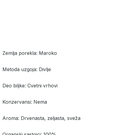
Zemlja porekla: Maroko
Metoda uzgoja: Divlje
Deo biljke: Cvetni vrhovi
Konzervansi: Nema
Aroma: Drvenasta, zeljasta, sveža
Organski sastojci: 100%