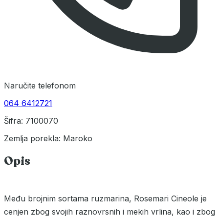
Naručite telefonom
064 6412721
Šifra: 7100070
Zemlja porekla: Maroko
Opis
Među brojnim sortama ruzmarina, Rosemari Cineole je
cenjen zbog svojih raznovrsnih i mekih vrlina, kao i zbog