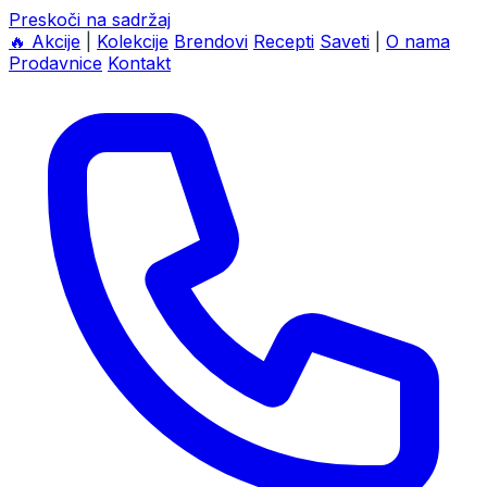
Preskoči na sadržaj
🔥
Akcije
|
Kolekcije
Brendovi
Recepti
Saveti
|
O nama
Prodavnice
Kontakt