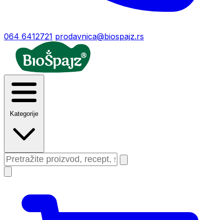
064 6412721
prodavnica@biospajz.rs
Kategorije