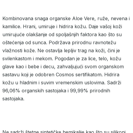
Kombinovana snaga organske Aloe Vere, ruže, nevena i
kamilice. Hrani, umiruje i hidrira kožu. Daje vašoj koži
umirujuće olakšanje od spoljašnjih faktora kao što su
oštećenja od sunca. Podržava prirodnu ravnotežu
vlažnosti kože. Ne ostavlja lepljiv trag na koži, čini je
svilenkastom i mekom. Pogodan je za lice, telo, kožu
glave kao i bebe i decu, zahvaljujući svom organskom
sastavu koji je odobren Cosmos sertifikatom. Hidrira
kožu u hladnim i suvim vremenskim uslovima. Sadrži
96,06% organskih sastojaka i 99,99% prirodnih
sastojaka.
Ne sadrži štetne sintetičke hemikalije kao što su silikoni,