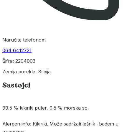
Naručite telefonom
064 6412721
Šifra: 2204003
Zemlja porekla: Srbija
Sastojci
99.5 % kikiriki puter, 0.5 % morska so.
Alergen info: Kikiriki. Može sadržati lešnik i badem u
tragovima.