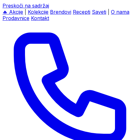
Preskoči na sadržaj
🔥
Akcije
|
Kolekcije
Brendovi
Recepti
Saveti
|
O nama
Prodavnice
Kontakt