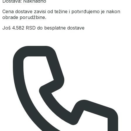
Dostava:
Naknadno
Cena dostave zavisi od težine i potvrđujemo je nakon
obrade porudžbine.
Još
4.582 RSD
do besplatne dostave