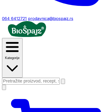
064 6412721
prodavnica@biospajz.rs
Kategorije