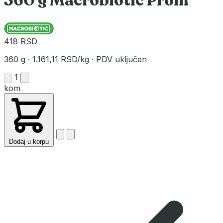
360 g Macrobiotic Prom
418 RSD
360 g
·
1.161,11 RSD/kg
·
PDV uključen
1
kom
Dodaj u korpu