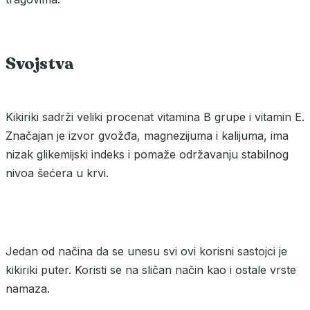
Svojstva
Kikiriki sadrži veliki procenat vitamina B grupe i vitamin E.
Značajan je izvor gvožđa, magnezijuma i kalijuma, ima
nizak glikemijski indeks i pomaže održavanju stabilnog
nivoa šećera u krvi.
Jedan od načina da se unesu svi ovi korisni sastojci je
kikiriki puter. Koristi se na sličan način kao i ostale vrste
namaza.