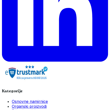
Kategorije
Osnovne namirnice
Organski proizvodi