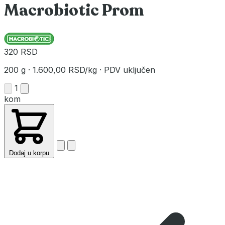
Macrobiotic Prom
320 RSD
200 g
·
1.600,00 RSD/kg
·
PDV uključen
1
kom
Dodaj u korpu