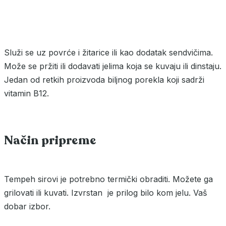
Služi se uz povrće i žitarice ili kao dodatak sendvičima.
Može se pržiti ili dodavati jelima koja se kuvaju ili dinstaju.
Jedan od retkih proizvoda biljnog porekla koji sadrži
vitamin B12.
Način pripreme
Tempeh sirovi je potrebno termički obraditi. Možete ga
grilovati ili kuvati. Izvrstan je prilog bilo kom jelu. Vaš
dobar izbor.