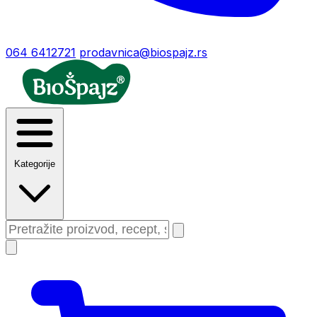
064 6412721
prodavnica@biospajz.rs
Kategorije