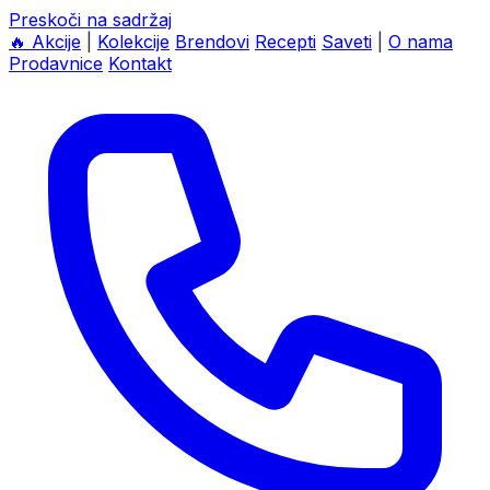
Preskoči na sadržaj
🔥
Akcije
|
Kolekcije
Brendovi
Recepti
Saveti
|
O nama
Prodavnice
Kontakt