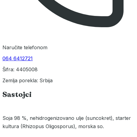
Naručite telefonom
064 6412721
Šifra: 4405008
Zemlja porekla: Srbija
Sastojci
Soja 98 %, nehidrogenizovano ulje (suncokret), starter
kultura (Rhizopus Oligosporus), morska so.