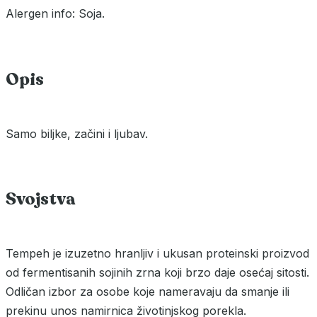
Alergen info: Soja.
Opis
Samo biljke, začini i ljubav.
Svojstva
Tempeh је izuzetno hranljiv i ukusan proteinski proizvod
od fermentisanih sojinih zrna koji brzo daje osećaj sitosti.
Odličan izbor za osobe koje nameravaju da smanje ili
prekinu unos namirnica životinjskog porekla.