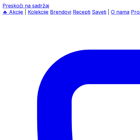
Preskoči na sadržaj
🔥
Akcije
|
Kolekcije
Brendovi
Recepti
Saveti
|
O nama
Pro