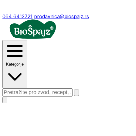
064 6412721
prodavnica@biospajz.rs
Kategorije