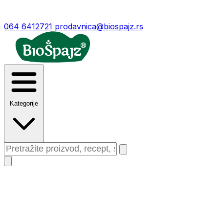
064 6412721
prodavnica@biospajz.rs
Kategorije