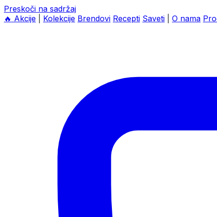
Preskoči na sadržaj
🔥
Akcije
|
Kolekcije
Brendovi
Recepti
Saveti
|
O nama
Pro