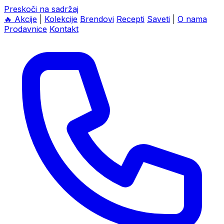
Preskoči na sadržaj
🔥
Akcije
|
Kolekcije
Brendovi
Recepti
Saveti
|
O nama
Prodavnice
Kontakt