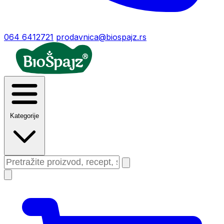
064 6412721
prodavnica@biospajz.rs
Kategorije