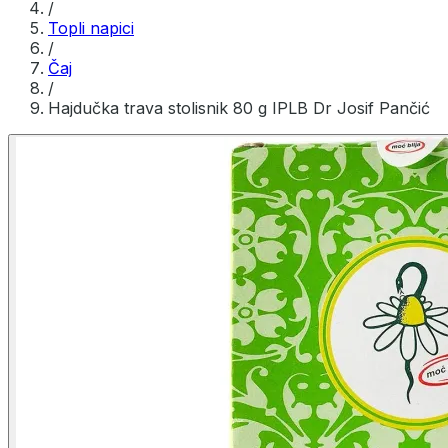
/
Topli napici
/
Čaj
/
Hajdučka trava stolisnik 80 g IPLB Dr Josif Pančić