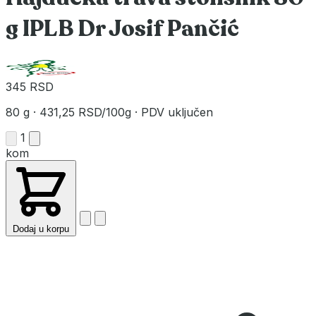
g IPLB Dr Josif Pančić
345 RSD
80 g
·
431,25 RSD/100g
·
PDV uključen
1
kom
Dodaj u korpu