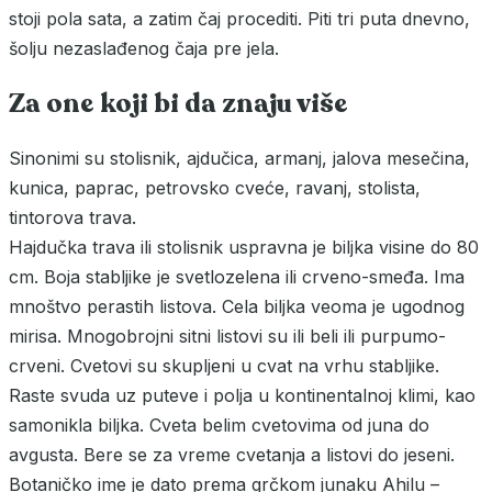
stoji pola sata, a zatim čaj procediti. Piti tri puta dnevno,
šolju nezaslađenog čaja pre jela.
Za one koji bi da znaju više
Sinonimi su stolisnik, ajdučica, armanj, jalova mesečina,
kunica, paprac, petrovsko cveće, ravanj, stolista,
tintorova trava.
Hajdučka trava ili stolisnik uspravna je biljka visine do 80
cm. Boja stabljike je svetlozelena ili crveno-smeđa. Ima
mnoštvo perastih listova. Cela biljka veoma je ugodnog
mirisa. Mnogobrojni sitni listovi su ili beli ili purpumo-
crveni. Cvetovi su skupljeni u cvat na vrhu stabljike.
Raste svuda uz puteve i polja u kontinentalnoj klimi, kao
samonikla biljka. Cveta belim cvetovima od juna do
avgusta. Bere se za vreme cvetanja a listovi do jeseni.
Botaničko ime je dato prema grčkom junaku Ahilu –