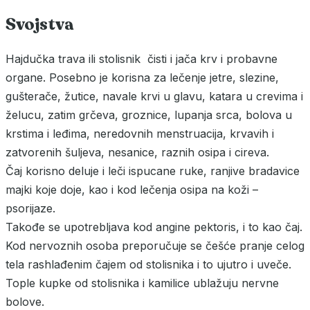
Svojstva
Hajdučka trava ili stolisnik čisti i jača krv i probavne
organe. Posebno je korisna za lečenje jetre, slezine,
gušterače, žutice, navale krvi u glavu, katara u crevima i
želucu, zatim grčeva, groznice, lupanja srca, bolova u
krstima i leđima, neredovnih menstruacija, krvavih i
zatvorenih šuljeva, nesanice, raznih osipa i cireva.
Čaj korisno deluje i leči ispucane ruke, ranjive bradavice
majki koje doje, kao i kod lečenja osipa na koži –
psorijaze.
Takođe se upotrebljava kod angine pektoris, i to kao čaj.
Kod nervoznih osoba preporučuje se češće pranje celog
tela rashlađenim čajem od stolisnika i to ujutro i uveče.
Tople kupke od stolisnika i kamilice ublažuju nervne
bolove.