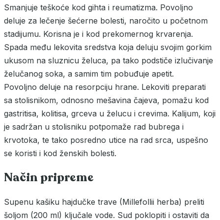
Smanjuje teškoće kod gihta i reumatizma. Povoljno
deluje za lečenje šećerne bolesti, naročito u početnom
stadijumu. Korisna je i kod prekomernog krvarenja.
Spada među lekovita sredstva koja deluju svojim gorkim
ukusom na sluznicu želuca, pa tako podstiče izlučivanje
želučanog soka, a samim tim pobuđuje apetit.
Povoljno deluje na resorpciju hrane. Lekoviti preparati
sa stolisnikom, odnosno mešavina čajeva, pomažu kod
gastritisa, kolitisa, grceva u želucu i crevima. Kalijum, koji
je sadržan u stolisniku potpomaže rad bubrega i
krvotoka, te tako posredno utice na rad srca, uspešno
se koristi i kod ženskih bolesti.
Način pripreme
Supenu kašiku hajdučke trave (Millefollii herba) preliti
šoljom (200 ml) ključale vode. Sud poklopiti i ostaviti da