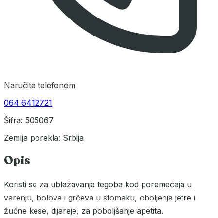
Naručite telefonom
064 6412721
Šifra: 505067
Zemlja porekla: Srbija
Opis
Koristi se za ublažavanje tegoba kod poremećaja u
varenju, bolova i grčeva u stomaku, oboljenja jetre i
žučne kese, dijareje, za poboljšanje apetita.