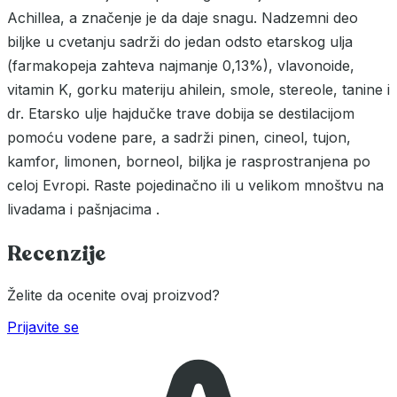
Achillea, a značenje je da daje snagu. Nadzemni deo
biljke u cvetanju sadrži do jedan odsto etarskog ulja
(farmakopeja zahteva najmanje 0,13%), vlavonoide,
vitamin K, gorku materiju ahilein, smole, stereole, tanine i
dr. Etarsko ulje hajdučke trave dobija se destilacijom
pomoću vodene pare, a sadrži pinen, cineol, tujon,
kamfor, limonen, borneol, biljka je rasprostranjena po
celoj Evropi. Raste pojedinačno ili u velikom mnoštvu na
livadama i pašnjacima .
Recenzije
Želite da ocenite ovaj proizvod?
Prijavite se