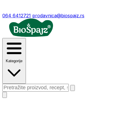
064 6412721
prodavnica@biospajz.rs
Kategorije