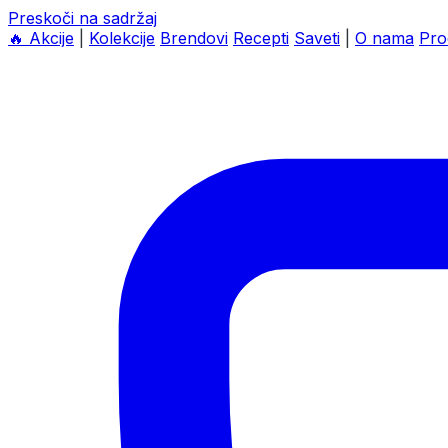
Preskoči na sadržaj
🔥
Akcije
|
Kolekcije
Brendovi
Recepti
Saveti
|
O nama
Pro