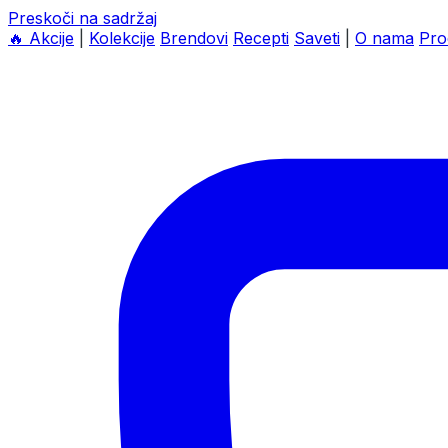
Preskoči na sadržaj
🔥
Akcije
|
Kolekcije
Brendovi
Recepti
Saveti
|
O nama
Pro