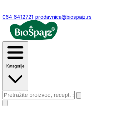
064 6412721
prodavnica@biospajz.rs
Kategorije