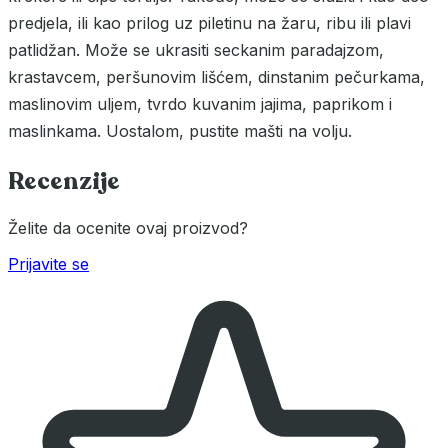
predjela, ili kao prilog uz piletinu na žaru, ribu ili plavi
patlidžan. Može se ukrasiti seckanim paradajzom,
krastavcem, peršunovim lišćem, dinstanim pečurkama,
maslinovim uljem, tvrdo kuvanim jajima, paprikom i
maslinkama. Uostalom, pustite mašti na volju.
Recenzije
Želite da ocenite ovaj proizvod?
Prijavite se