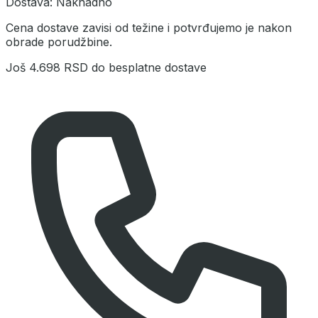
Dostava:
Naknadno
Cena dostave zavisi od težine i potvrđujemo je nakon
obrade porudžbine.
Još
4.698 RSD
do besplatne dostave