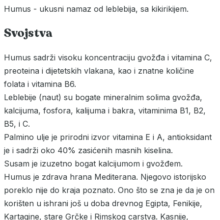
Humus - ukusni namaz od leblebija, sa kikirikijem.
Svojstva
Humus sadrži visoku koncentraciju gvožđa i vitamina C,
preoteina i dijetetskih vlakana, kao i znatne količine
folata i vitamina B6.
Leblebije (naut) su bogate mineralnim solima gvožđa,
kalcijuma, fosfora, kalijuma i bakra, vitaminima B1, B2,
B5, i C.
Palmino ulje je prirodni izvor vitamina E i A, antioksidant
je i sadrži oko 40% zasićenih masnih kiselina.
Susam je izuzetno bogat kalcijumom i gvožđem.
Humus je zdrava hrana Mediterana. Njegovo istorijsko
poreklo nije do kraja poznato. Ono što se zna je da je on
korišten u ishrani još u doba drevnog Egipta, Fenikije,
Kartagine, stare Grčke i Rimskog carstva. Kasnije,