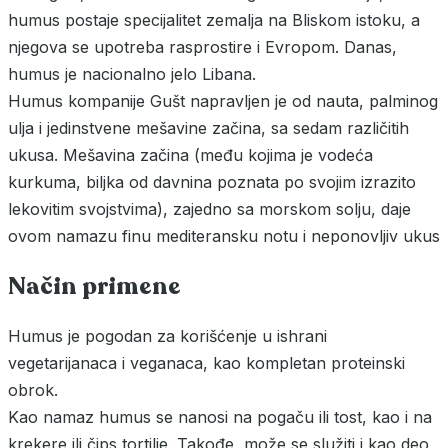
humus postaje specijalitet zemalja na Bliskom istoku, a
njegova se upotreba rasprostire i Evropom. Danas,
humus je nacionalno jelo Libana.
Humus kompanije Gušt napravljen je od nauta, palminog
ulja i jedinstvene mešavine začina, sa sedam različitih
ukusa. Mešavina začina (među kojima je vodeća
kurkuma, biljka od davnina poznata po svojim izrazito
lekovitim svojstvima), zajedno sa morskom solju, daje
ovom namazu finu mediteransku notu i neponovljiv ukus
Način primene
Humus je pogodan za korišćenje u ishrani
vegetarijanaca i veganaca, kao kompletan proteinski
obrok.
Kao namaz humus se nanosi na pogaču ili tost, kao i na
krekere ili čips tortilje. Takođe, može se služiti i kao deo