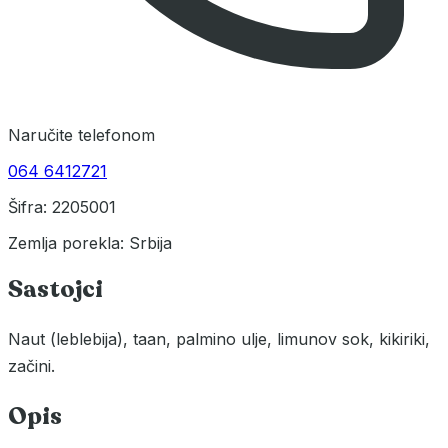
Naručite telefonom
064 6412721
Šifra: 2205001
Zemlja porekla: Srbija
Sastojci
Naut (leblebija), taan, palmino ulje, limunov sok, kikiriki,
začini.
Opis