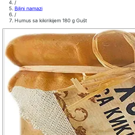
/
Biljni namazi
/
Humus sa kikirikijem 180 g Gušt