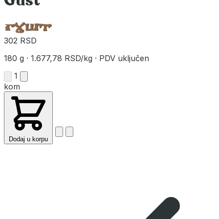
Gušt
302 RSD
180 g
·
1.677,78 RSD/kg
·
PDV uključen
1
kom
Dodaj u korpu