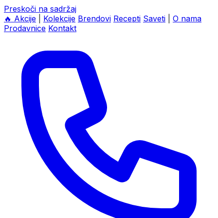
Preskoči na sadržaj
🔥
Akcije
|
Kolekcije
Brendovi
Recepti
Saveti
|
O nama
Prodavnice
Kontakt