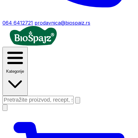
064 6412721
prodavnica@biospajz.rs
Kategorije