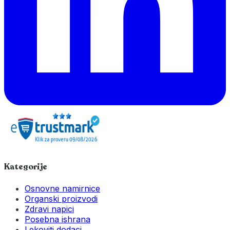
Kategorije
Osnovne namirnice
Organski proizvodi
Zdravi napici
Posebna ishrana
Lekoviti dodaci