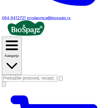
064 6412721
prodavnica@biospajz.rs
Kategorije