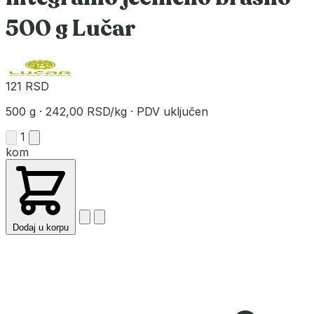
500 g Lučar
121 RSD
500 g
·
242,00 RSD/kg
·
PDV uključen
1
kom
Dodaj u korpu