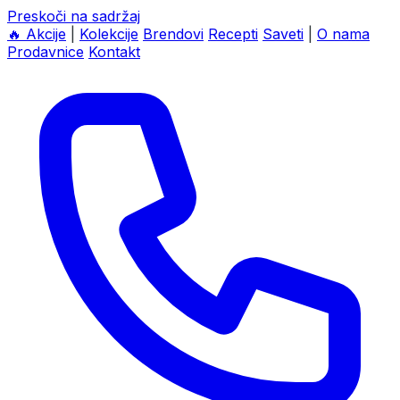
Preskoči na sadržaj
🔥
Akcije
|
Kolekcije
Brendovi
Recepti
Saveti
|
O nama
Prodavnice
Kontakt