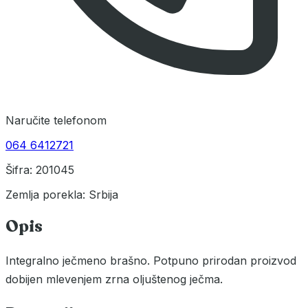
Naručite telefonom
064 6412721
Šifra: 201045
Zemlja porekla: Srbija
Opis
Integralno ječmeno brašno. Potpuno prirodan proizvod
dobijen mlevenjem zrna oljuštenog ječma.