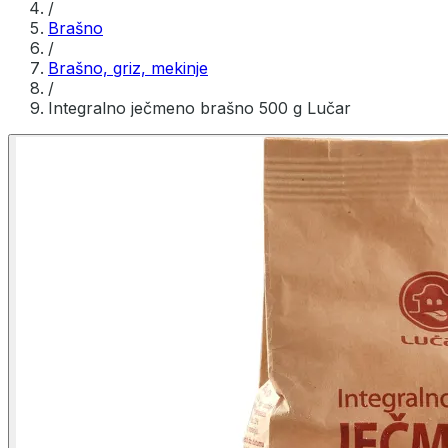
/
Brašno
/
Brašno, griz, mekinje
/
Integralno ječmeno brašno 500 g Lučar