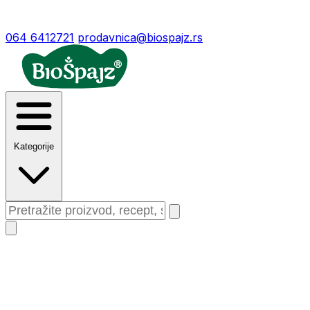
064 6412721
prodavnica@biospajz.rs
Kategorije