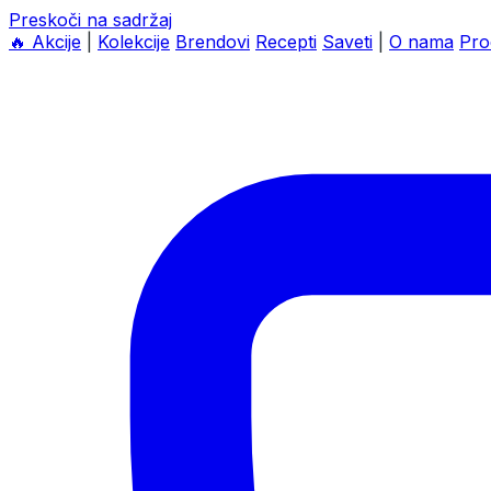
Preskoči na sadržaj
🔥
Akcije
|
Kolekcije
Brendovi
Recepti
Saveti
|
O nama
Pro