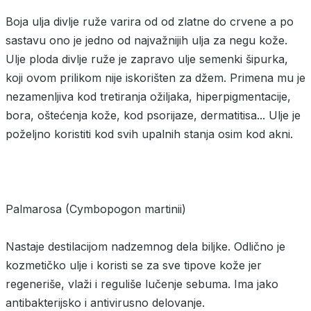
Boja ulja divlje ruže varira od od zlatne do crvene a po
sastavu ono je jedno od najvažnijih ulja za negu kože.
Ulje ploda divlje ruže je zapravo ulje semenki šipurka,
koji ovom prilikom nije iskorišten za džem. Primena mu je
nezamenljiva kod tretiranja ožiljaka, hiperpigmentacije,
bora, oštećenja kože, kod psorijaze, dermatitisa... Ulje je
poželjno koristiti kod svih upalnih stanja osim kod akni.
Palmarosa (Cymbopogon martinii)
Nastaje destilacijom nadzemnog dela biljke. Odlično je
kozmetičko ulje i koristi se za sve tipove kože jer
regeneriše, vlaži i reguliše lučenje sebuma. Ima jako
antibakterijsko i antivirusno delovanje.