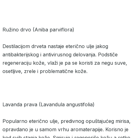
Ružino drvo (Aniba parviflora)
Destilacijom drveta nastaje eterično ulje jakog
antibakterijskog i antivirusnog delovanja. Podstiče
regeneraciju kože, vlaži je pa se koristi za negu suve,
osetljive, zrele i problematične kože.
Lavanda prava (Lavandula angustifolia)
Popularno eterično ulje, predivnog opuštajućeg mirisa,
opravdano je u samom vrhu aromaterapije. Korisno je
kod svih stanja kože. Smiruje i regeneriše kožu a retko