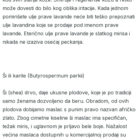
može dovesti do bilo kog oblika iritacije. Kada jednom
pomirišete ulje prave lavande neće biti teško prepoznati
ulje lavandina koje se prodaje pod imenom prave
lavande. Eterično ulje prave lavande je slatkog mirisa i
nikada ne izaziva osećaj peckanja.
Ši ili karite (Butyrospermum parkii)
Ši (shea) drvo, daje ukusne plodove, koje je po tradiciji
samo ženama dozvoljeno da beru. Obradom, od ovih
plodova dobijamo maslac s punim pravo nazvan afričko
zlato. Zbog cimetne kiseline ši maslac ima specifičan,
težak miris, i uglavnom je prljavo bele boje. Nažalost
većina maslaca dostupnih u komercijalnoj prodaji su