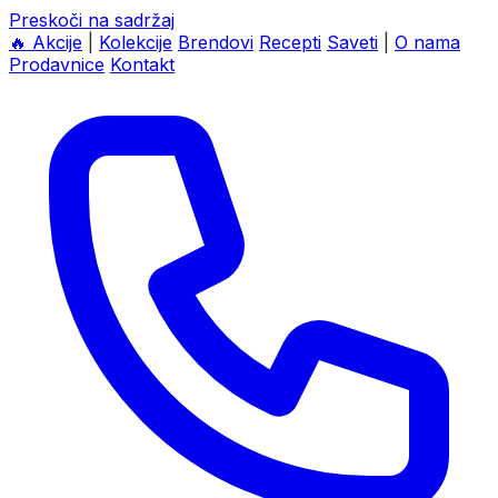
Preskoči na sadržaj
🔥
Akcije
|
Kolekcije
Brendovi
Recepti
Saveti
|
O nama
Prodavnice
Kontakt