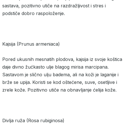
sastava, pozitivno utiče na razdražljivost i stres i
podstiče dobro raspoloženje.
Kajsija (Prunus armeniaca)
Pored ukusnih mesnatih plodova, kajsija iz svoje koštica
daje divno žućkasto ulje blagog mirisa marcipana.
Sastavom je slično ulju badema, ali na koži je laganije i
brže se upija. Koristi se kod oštećene, suve, osetljive i
zrele kože. Pozitivno utiče na obnavljanje ćelija kože.
Divlja ruža (Rosa rubiginosa)