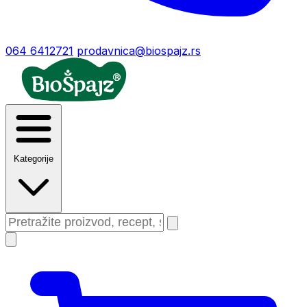
064 6412721
prodavnica@biospajz.rs
Kategorije