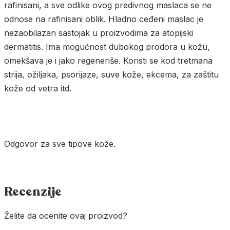
rafinisani, a sve odlike ovog predivnog maslaca se ne
odnose na rafinisani oblik. Hladno ceđeni maslac je
nezaobilazan sastojak u proizvodima za atopijski
dermatitis. Ima mogućnost dubokog prodora u kožu,
omekšava je i jako regeneriše. Koristi se kod tretmana
strija, ožiljaka, psorijaze, suve kože, ekcema, za zaštitu
kože od vetra itd.
Odgovor za sve tipove kože.
Recenzije
Želite da ocenite ovaj proizvod?