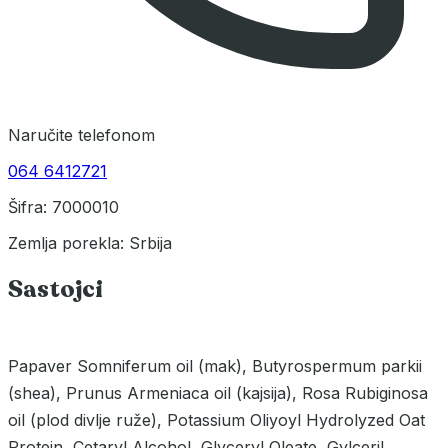
Naručite telefonom
064 6412721
Šifra: 7000010
Zemlja porekla: Srbija
Sastojci
Papaver Somniferum oil (mak), Butyrospermum parkii
(shea), Prunus Armeniaca oil (kajsija), Rosa Rubiginosa
oil (plod divlje ruže), Potassium Oliyoyl Hydrolyzed Oat
Protein, Cetaryl Alcohol, Glyceryl Oleate, Gylceril