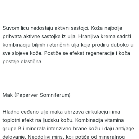
Suvom licu nedostaju aktivni sastojci. Koža najbolje
prihvata aktivne sastojke iz ulja. Hranljiva krema sadrži
kombinaciju biljnih i eteričnih ulja koja prodiru duboko u
sve slojeve kože. Postiže se efekat regeneracije i koža
postaje elastična.
Mak (Paparver Somniferum)
Hladno ceđeno ulje maka ubrzava cirkulacju i ima
toplotni efekt na ljudsku kožu. Kombinacija vitamina
grupe B i minerala intenzivno hrane kožu i daju anti/age
delovanje. Neodoljivi miris, koji potiče od mineralnog