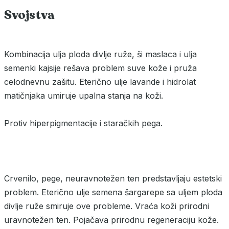
Svojstva
Kombinacija ulja ploda divlje ruže, ši maslaca i ulja
semenki kajsije rešava problem suve kože i pruža
celodnevnu zašitu. Eterično ulje lavande i hidrolat
matičnjaka umiruje upalna stanja na koži.
Protiv hiperpigmentacije i staračkih pega.
Crvenilo, pege, neuravnotežen ten predstavljaju estetski
problem. Eterično ulje semena šargarepe sa uljem ploda
divlje ruže smiruje ove probleme. Vraća koži prirodni
uravnotežen ten. Pojačava prirodnu regeneraciju kože.