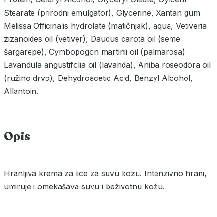
Stearate (prirodni emulgator), Glycerine, Xantan gum,
Melissa Officinalis hydrolate (matičnjak), aqua, Vetiveria
zizanoides oil (vetiver), Daucus carota oil (seme
šargarepe), Cymbopogon martinii oil (palmarosa),
Lavandula angustifolia oil (lavanda), Aniba roseodora oil
(ružino drvo), Dehydroacetic Acid, Benzyl Alcohol,
Allantoin.
Opis
Hranljiva krema za lice za suvu kožu. Intenzivno hrani,
umiruje i omekašava suvu i beživotnu kožu.