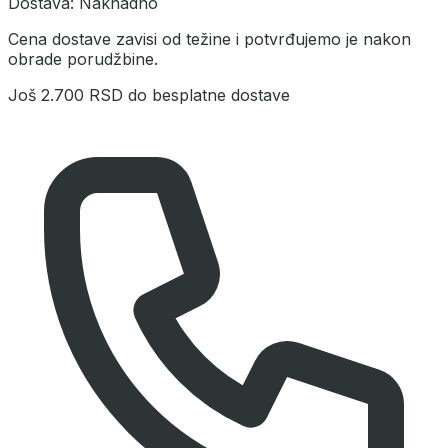
Dostava:
Naknadno
Cena dostave zavisi od težine i potvrđujemo je nakon
obrade porudžbine.
Još
2.700 RSD
do besplatne dostave