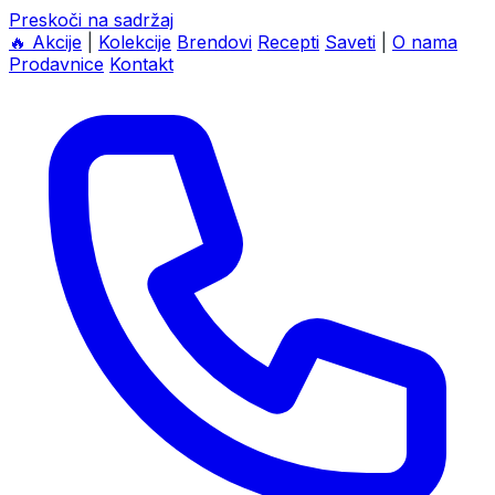
Preskoči na sadržaj
🔥
Akcije
|
Kolekcije
Brendovi
Recepti
Saveti
|
O nama
Prodavnice
Kontakt