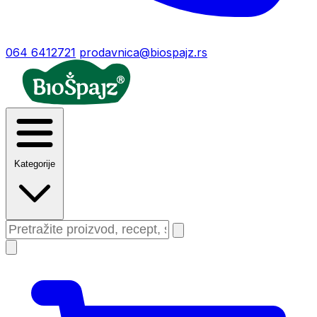
064 6412721
prodavnica@biospajz.rs
Kategorije