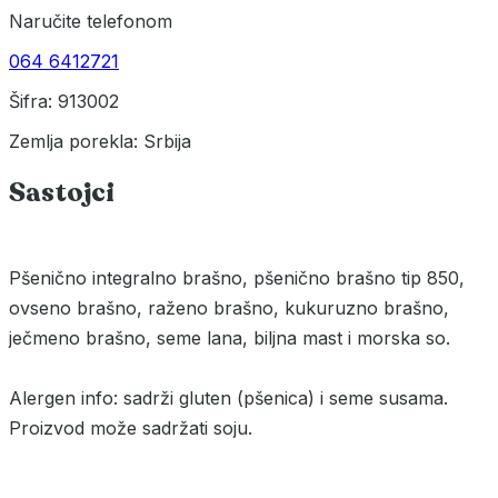
Naručite telefonom
064 6412721
Šifra: 913002
Zemlja porekla: Srbija
Sastojci
Pšenično integralno brašno, pšenično brašno tip 850,
ovseno brašno, raženo brašno, kukuruzno brašno,
ječmeno brašno, seme lana, biljna mast i morska so.
Alergen info: sadrži gluten (pšenica) i seme susama.
Proizvod može sadržati soju.