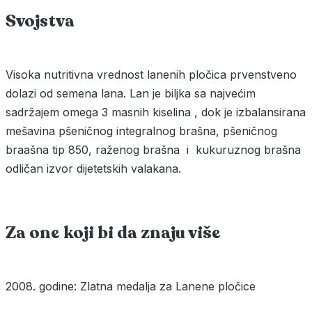
Svojstva
Visoka nutritivna vrednost lanenih pločica prvenstveno
dolazi od semena lana. Lan je biljka sa najvećim
sadržajem omega 3 masnih kiselina , dok je izbalansirana
mešavina pšeničnog integralnog brašna, pšeničnog
braašna tip 850, raženog brašna i kukuruznog brašna
odličan izvor dijetetskih valakana.
Za one koji bi da znaju više
2008. godine: Zlatna medalja za Lanene pločice