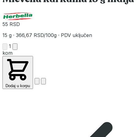
55 RSD
15 g
·
366,67 RSD/100g
·
PDV uključen
1
kom
Dodaj u korpu