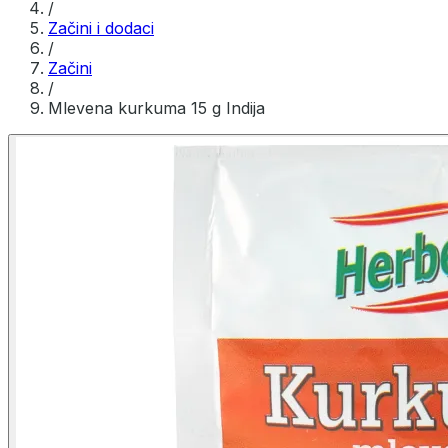
/
Začini i dodaci
/
Začini
/
Mlevena kurkuma 15 g Indija