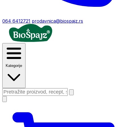
064 6412721
prodavnica@biospajz.rs
Kategorije