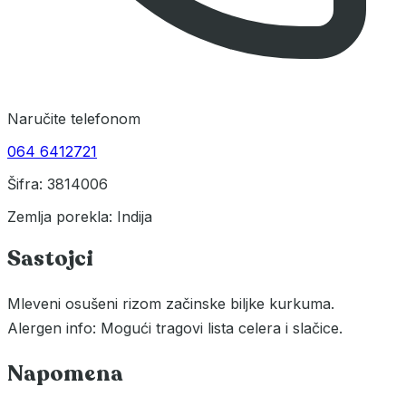
Naručite telefonom
064 6412721
Šifra: 3814006
Zemlja porekla: Indija
Sastojci
Mleveni osušeni rizom začinske biljke kurkuma.
Alergen info: Mogući tragovi lista celera i slačice.
Napomena