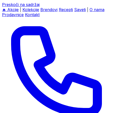
Preskoči na sadržaj
🔥
Akcije
|
Kolekcije
Brendovi
Recepti
Saveti
|
O nama
Prodavnice
Kontakt