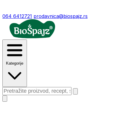
064 6412721
prodavnica@biospajz.rs
Kategorije