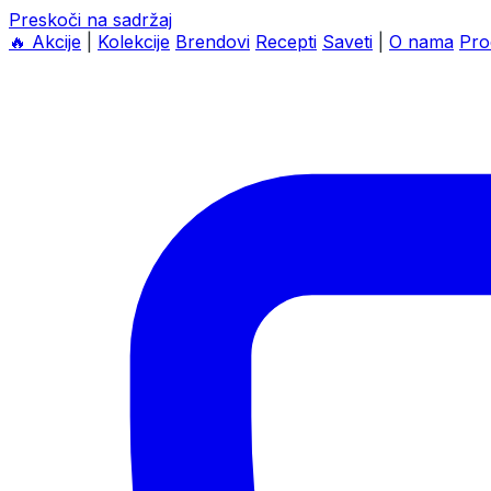
Preskoči na sadržaj
🔥
Akcije
|
Kolekcije
Brendovi
Recepti
Saveti
|
O nama
Pro