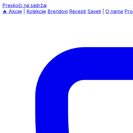
Preskoči na sadržaj
🔥
Akcije
|
Kolekcije
Brendovi
Recepti
Saveti
|
O nama
Pro