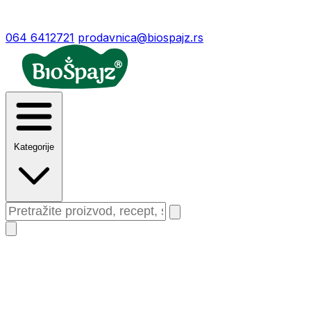
064 6412721
prodavnica@biospajz.rs
Kategorije