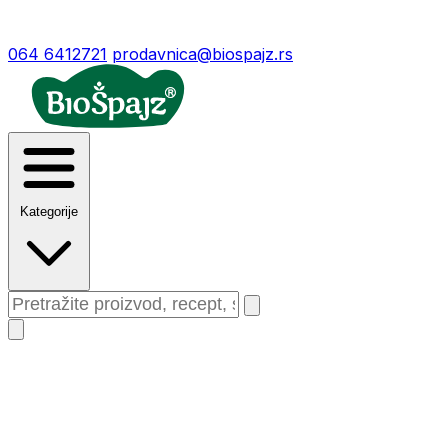
064 6412721
prodavnica@biospajz.rs
Kategorije