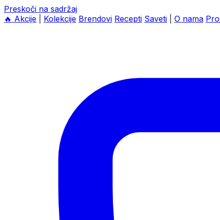
Preskoči na sadržaj
🔥
Akcije
|
Kolekcije
Brendovi
Recepti
Saveti
|
O nama
Pro