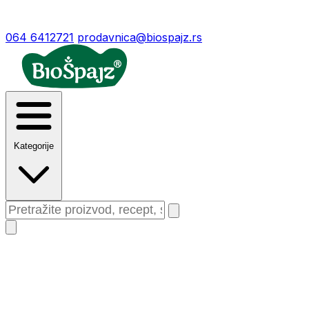
064 6412721
prodavnica@biospajz.rs
Kategorije