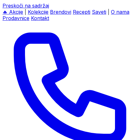
Preskoči na sadržaj
🔥
Akcije
|
Kolekcije
Brendovi
Recepti
Saveti
|
O nama
Prodavnice
Kontakt