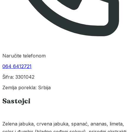
Naručite telefonom
064 6412721
Šifra: 3301042
Zemlja porekla: Srbija
Sastojci
Zelena jabuka, crvena jabuka, spanać, ananas, limeta,
celer i đumbir (hladno ceđeni sokovi), prirodni ekstrakti