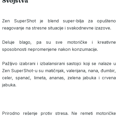
Svojstva
Zen SuperShot je blend super-bilja za opušteno
reagovanje na stresne situacije i svakodnevne izazove.
Deluje blago, pa su sve motoričke i kreativne
sposobnosti nepromenjene nakon konzumacije.
Pažljivo izabrani i izbalansirani sastojci koji se nalaze u
Zen SuperShot-u su matičnjak, valerijana, nana, đumbir,
celer, spanać, limeta, ananas, zelena jabuka i crvena
jabuka.
Prirodno rešenje protiv stresa. Ne remeti motoričke