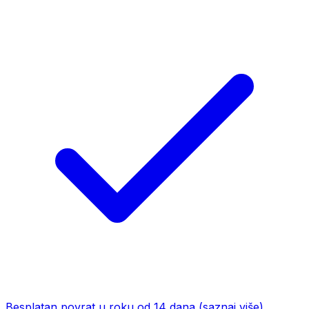
Besplatan povrat u roku od 14 dana
(saznaj više)