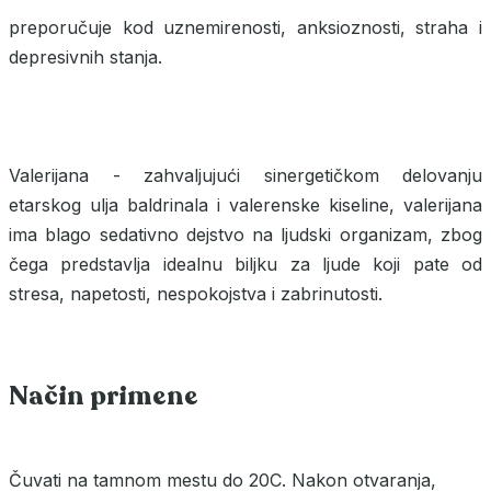
preporučuje kod uznemirenosti, anksioznosti, straha i
depresivnih stanja.
Valerijana - zahvaljujući sinergetičkom delovanju
etarskog ulja baldrinala i valerenske kiseline, valerijana
ima blago sedativno dejstvo na ljudski organizam, zbog
čega predstavlja idealnu biljku za ljude koji pate od
stresa, napetosti, nespokojstva i zabrinutosti.
Način primene
Čuvati na tamnom mestu do 20C. Nakon otvaranja,