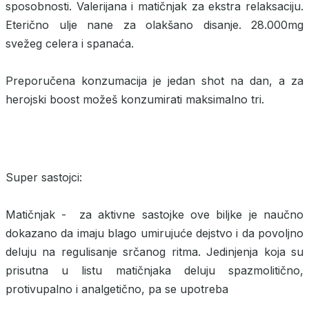
sposobnosti. Valerijana i matičnjak za ekstra relaksaciju.
Eterično ulje nane za olakšano disanje. 28.000mg
svežeg celera i spanaća.
Preporučena konzumacija je jedan shot na dan, a za
herojski boost možeš konzumirati maksimalno tri.
Super sastojci:
Matičnjak - za aktivne sastojke ove biljke je naučno
dokazano da imaju blago umirujuće dejstvo i da povoljno
deluju na regulisanje srčanog ritma. Jedinjenja koja su
prisutna u listu matičnjaka deluju spazmolitično,
protivupalno i analgetično, pa se upotreba