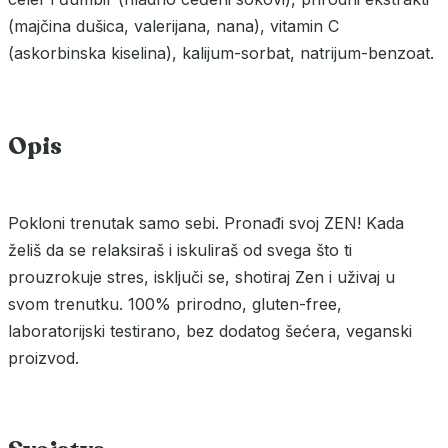
(majčina dušica, valerijana, nana), vitamin C
(askorbinska kiselina), kalijum-sorbat, natrijum-benzoat.
Opis
Pokloni trenutak samo sebi. Pronađi svoj ZEN! Kada
želiš da se relaksiraš i iskuliraš od svega što ti
prouzrokuje stres, isključi se, shotiraj Zen i uživaj u
svom trenutku. 100% prirodno, gluten-free,
laboratorijski testirano, bez dodatog šećera, veganski
proizvod.