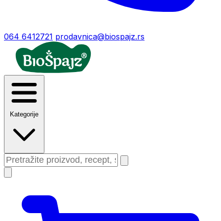
064 6412721
prodavnica@biospajz.rs
Kategorije