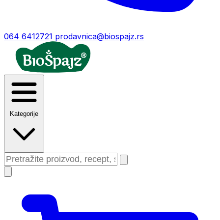
064 6412721
prodavnica@biospajz.rs
Kategorije