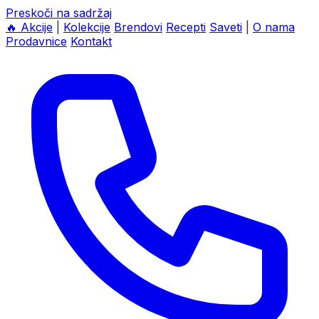
Preskoči na sadržaj
🔥
Akcije
|
Kolekcije
Brendovi
Recepti
Saveti
|
O nama
Prodavnice
Kontakt