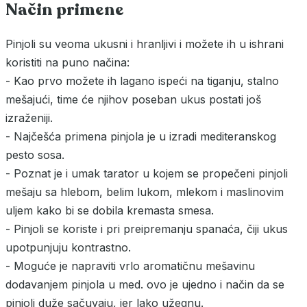
Način primene
Pinjoli su veoma ukusni i hranljivi i možete ih u ishrani
koristiti na puno načina:
- Kao prvo možete ih lagano ispeći na tiganju, stalno
mešajući, time će njihov poseban ukus postati još
izraženiji.
- Najčešća primena pinjola je u izradi mediteranskog
pesto sosa.
- Poznat je i umak tarator u kojem se propečeni pinjoli
mešaju sa hlebom, belim lukom, mlekom i maslinovim
uljem kako bi se dobila kremasta smesa.
- Pinjoli se koriste i pri preipremanju spanaća, čiji ukus
upotpunjuju kontrastno.
- Moguće je napraviti vrlo aromatičnu mešavinu
dodavanjem pinjola u med. ovo je ujedno i način da se
pinjoli duže sačuvaju, jer lako užegnu.