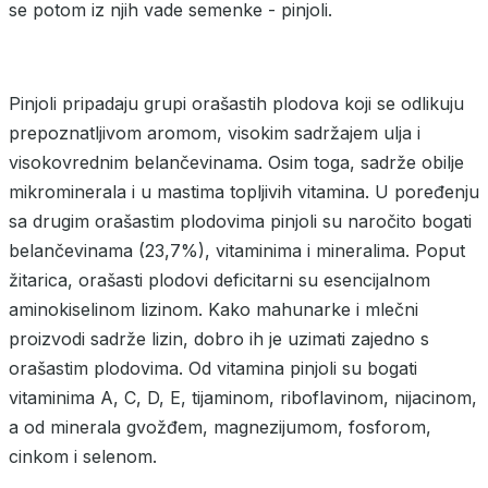
se potom iz njih vade semenke - pinjoli.
Pinjoli pripadaju grupi orašastih plodova koji se odlikuju
prepoznatljivom aromom, visokim sadržajem ulja i
visokovrednim belančevinama. Osim toga, sadrže obilje
mikrominerala i u mastima topljivih vitamina. U poređenju
sa drugim orašastim plodovima pinjoli su naročito bogati
belančevinama (23,7%), vitaminima i mineralima. Poput
žitarica, orašasti plodovi deficitarni su esencijalnom
aminokiselinom lizinom. Kako mahunarke i mlečni
proizvodi sadrže lizin, dobro ih je uzimati zajedno s
orašastim plodovima. Od vitamina pinjoli su bogati
vitaminima A, C, D, E, tijaminom, riboflavinom, nijacinom,
a od minerala gvožđem, magnezijumom, fosforom,
cinkom i selenom.