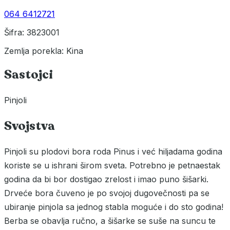
064 6412721
Šifra: 3823001
Zemlja porekla: Kina
Sastojci
Pinjoli
Svojstva
Pinjoli su plodovi bora roda Pinus i već hiljadama godina
koriste se u ishrani širom sveta. Potrebno je petnaestak
godina da bi bor dostigao zrelost i imao puno šišarki.
Drveće bora čuveno je po svojoj dugovečnosti pa se
ubiranje pinjola sa jednog stabla moguće i do sto godina!
Berba se obavlja ručno, a šišarke se suše na suncu te