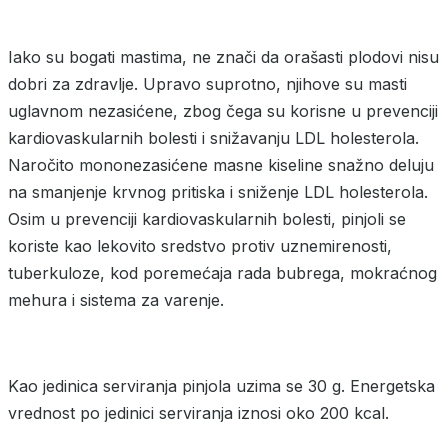
Iako su bogati mastima, ne znači da orašasti plodovi nisu
dobri za zdravlje. Upravo suprotno, njihove su masti
uglavnom nezasićene, zbog čega su korisne u prevenciji
kardiovaskularnih bolesti i snižavanju LDL holesterola.
Naročito mononezasićene masne kiseline snažno deluju
na smanjenje krvnog pritiska i sniženje LDL holesterola.
Osim u prevenciji kardiovaskularnih bolesti, pinjoli se
koriste kao lekovito sredstvo protiv uznemirenosti,
tuberkuloze, kod poremećaja rada bubrega, mokraćnog
mehura i sistema za varenje.
Kao jedinica serviranja pinjola uzima se 30 g. Energetska
vrednost po jedinici serviranja iznosi oko 200 kcal.