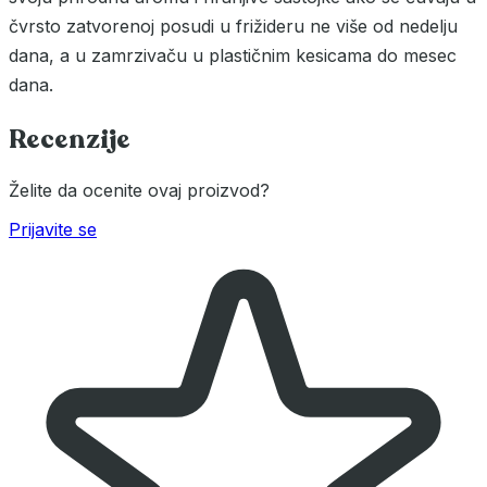
čvrsto zatvorenoj posudi u frižideru ne više od nedelju
dana, a u zamrzivaču u plastičnim kesicama do mesec
dana.
Recenzije
Želite da ocenite ovaj proizvod?
Prijavite se