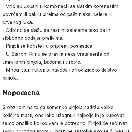
- Vrlo su ukusni u kombinaciji sa slatkim korenastim
povrćem ili pak u pireima od paštrnjaka, celera ili
crvenog luka.
- Odlično se slažu sa raznim salatama tako da ih
slobodno dodajte prelivima.
- Pinjoli se koriste i u pripremi poslastica.
- U Starom Rimu se pravila neka vrsta senfa od
smrvljenih pinjola, badema i sirćeta.
- Mnogi stari rukopisi navode i afrodizijačko dejstvo
pinjola.
Napomena
S obzirom na to da semenke pinjola sadrže velike
količine masti, one lako užegnu i najbolje ih je kupovati
samo onoliko koliko vam je potrebno. Pinjoli će sačuvati
svoju prirodnu aromu i hranjive sastojke ako se čuvaju u