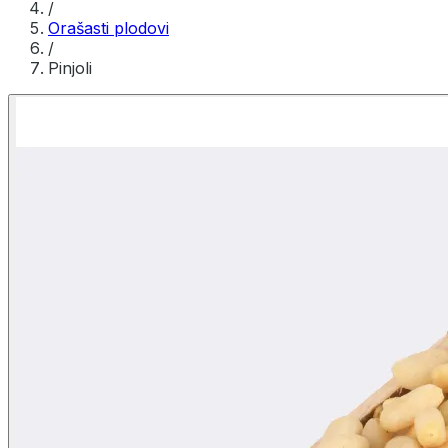
/
Orašasti plodovi
/
Pinjoli