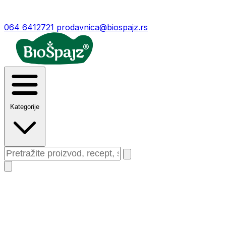
064 6412721
prodavnica@biospajz.rs
Kategorije