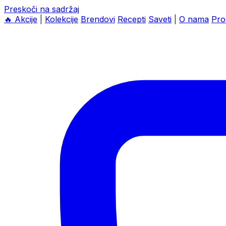
Preskoči na sadržaj
🔥
Akcije
|
Kolekcije
Brendovi
Recepti
Saveti
|
O nama
Pro