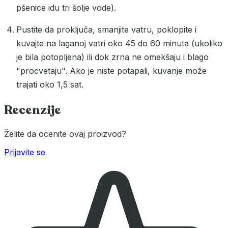
pšenice idu tri šolje vode).
Pustite da proključa, smanjite vatru, poklopite i
kuvajte na laganoj vatri oko 45 do 60 minuta (ukoliko
je bila potopljena) ili dok zrna ne omekšaju i blago
"procvetaju". Ako je niste potapali, kuvanje može
trajati oko 1,5 sat.
Recenzije
Želite da ocenite ovaj proizvod?
Prijavite se