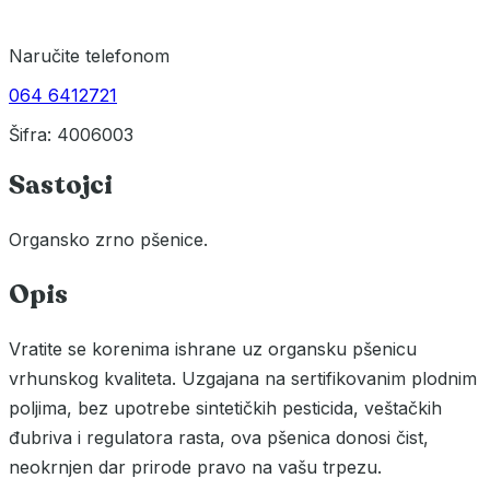
Naručite telefonom
064 6412721
Šifra: 4006003
Sastojci
Organsko zrno pšenice.
Opis
Vratite se korenima ishrane uz organsku pšenicu
vrhunskog kvaliteta. Uzgajana na sertifikovanim plodnim
poljima, bez upotrebe sintetičkih pesticida, veštačkih
đubriva i regulatora rasta, ova pšenica donosi čist,
neokrnjen dar prirode pravo na vašu trpezu.