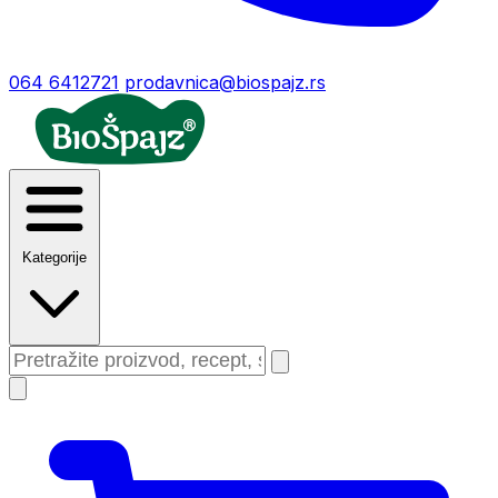
064 6412721
prodavnica@biospajz.rs
Kategorije