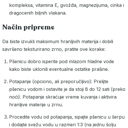
kompleksa, vitamina E, gvožđa, magnezijuma, cinka i
dragocenih biljnih vlakana.
Način pripreme
Da biste izvukli maksimum hranljivih materija i dobili
savršeno teksturirano zrno, pratite ove korake:
Pšenicu dobro isperite pod mlazom hladne vode
kako biste uklonili eventualne ostatke prašine.
Potapanje (opciono, ali preporučljivo): Prelijte
pšenicu vodom i ostavite je da stoji 8 do 12 sati (preko
noći). Potapanje skraćuje vreme kuvanja i aktivira
hranljive materije u zrnu.
Procedite vodu od potapanja, sipajte pšenicu u šerpu
i dodajte svežu vodu u razmeri 1:3 (na jednu šolju