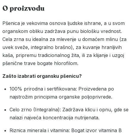
O proizvodu
Pšenica je vekovima osnova ljudske ishrane, a u svom
organskom obliku zadržava punu biološku vrednost.
Cela zrna su idealna za mlevenje u domaćem mlinu (za
uvek sveže, integralno brašno), za kuvanje hranljivih
kaša, pripremu tradicionalnog žita, ili za klijanje i uzgoj
pšenične trave bogate hlorofilom.
Zašto izabrati organsku pšenicu?
100% prirodna i sertifikovana: Proizvedena po
najstrožim principima organske poljoprivrede.
Celo zrno (Integralna): Zadržava klicu i opnu, gde se
nalazi najveća koncentracija nutrijenata.
Riznica minerala i vitamina: Bogat izvor vitamina B