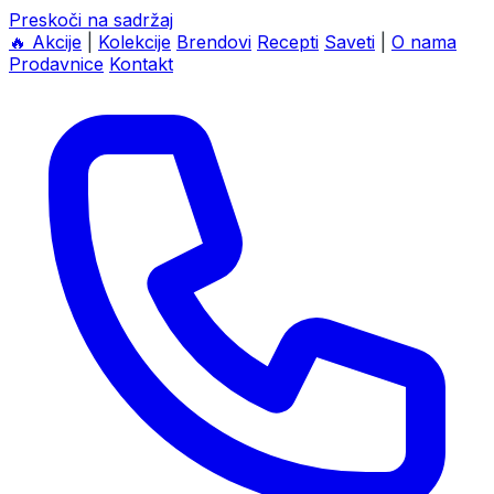
Preskoči na sadržaj
🔥
Akcije
|
Kolekcije
Brendovi
Recepti
Saveti
|
O nama
Prodavnice
Kontakt