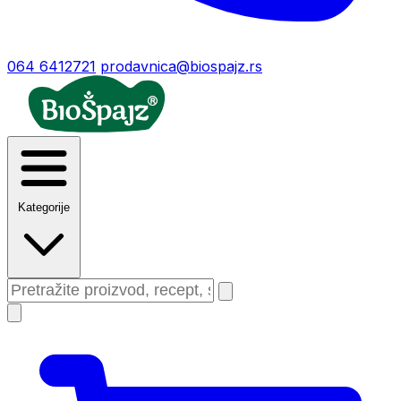
064 6412721
prodavnica@biospajz.rs
Kategorije