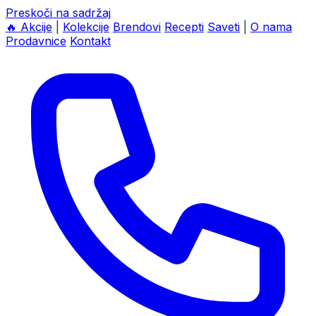
Preskoči na sadržaj
🔥
Akcije
|
Kolekcije
Brendovi
Recepti
Saveti
|
O nama
Prodavnice
Kontakt