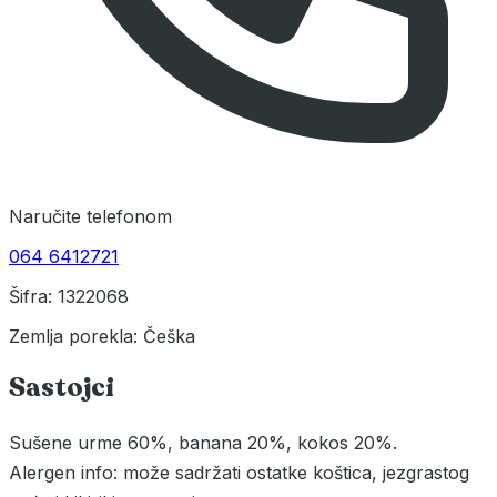
Naručite telefonom
064 6412721
Šifra: 1322068
Zemlja porekla: Češka
Sastojci
Sušene urme 60%, banana 20%, kokos 20%.
Alergen info: može sadržati ostatke koštica, jezgrastog