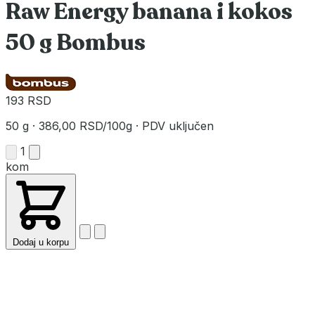
Raw Energy banana i kokos
50 g Bombus
193 RSD
50 g
·
386,00 RSD/100g
·
PDV uključen
1
kom
Dodaj u korpu