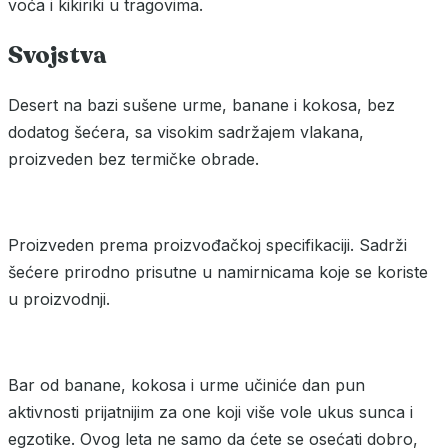
voća i kikiriki u tragovima.
Svojstva
Desert na bazi sušene urme, banane i kokosa, bez
dodatog šećera, sa visokim sadržajem vlakana,
proizveden bez termičke obrade.
Proizveden prema proizvođačkoj specifikaciji. Sadrži
šećere prirodno prisutne u namirnicama koje se koriste
u proizvodnji.
Bar od banane, kokosa i urme učiniće dan pun
aktivnosti prijatnijim za one koji više vole ukus sunca i
egzotike. Ovog leta ne samo da ćete se osećati dobro,