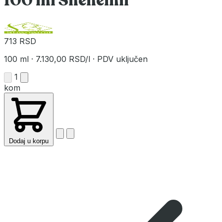
100 ml Shenemil
713 RSD
100 ml
·
7.130,00 RSD/l
·
PDV uključen
1
kom
Dodaj u korpu