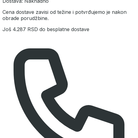
Dostava:
Naknadno
Cena dostave zavisi od težine i potvrđujemo je nakon
obrade porudžbine.
Još
4.287 RSD
do besplatne dostave