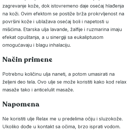
zagrevanje kože, dok istovremeno daje osećaj hlađenja
na koži. Ovim efektom se postiže brža prokrvljenost na
površini kože i ublažava osećaj boli i napetosti u
mišićima. Etarska ulja lavande, žalfije i ruzmarina imaju
efekat opuštanja, a u sinergiji sa eukaliptusom
omogućavaju i blagu inhalaciju.
Način primene
Potrebnu količinu ulja naneti, a potom umasirati na
željeni deo tela. Ovo ulje se može koristiti kako kod relax
masaže tako i anticelulit masaže.
Napomena
Ne koristiti ulje Relax me u predelima očiju i sluzokože.
Ukoliko dođe u kontakt sa očima, brzo isprati vodom.