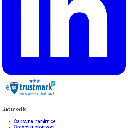
Kategorije
Osnovne namirnice
Organski proizvodi