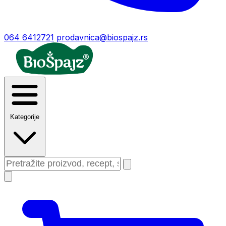
064 6412721
prodavnica@biospajz.rs
Kategorije