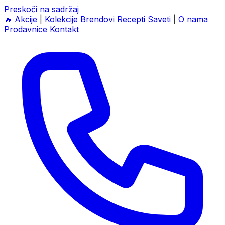
Preskoči na sadržaj
🔥
Akcije
|
Kolekcije
Brendovi
Recepti
Saveti
|
O nama
Prodavnice
Kontakt