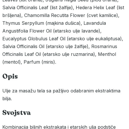
Salvia Officinalis Leaf (list žalfije), Hedera Helix Leaf (list
bršljena), Chamomilla Recutita Flower (cvet kamilice),
Thymus Serpyllum (majkina dušica), Lavandula
Angustifolia Flower Oil (etarsko ulje lavande),
Eucalyptus Globulus Leaf Oil (etarsko ulje eukaliptusa),
Salvia Officinalis Oil (etarsko ulje žalfije), Rosmarinus
Officinalis Leaf Oil (etarsko ulje ruzmarina), Menthol
(mentol), Parfum (miris).
Opis
Ulje za masažu tela sa pažljivo odabranim ekstraktima
bilja.
Svojstva
Kombinacija biljnih ekstrakata i etarskih ulja podstiče