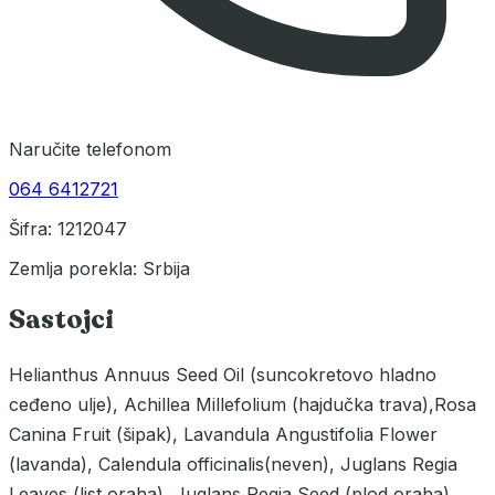
Naručite telefonom
064 6412721
Šifra: 1212047
Zemlja porekla: Srbija
Sastojci
Helianthus Annuus Seed Oil (suncokretovo hladno
ceđeno ulje), Achillea Millefolium (hajdučka trava),Rosa
Canina Fruit (šipak), Lavandula Angustifolia Flower
(lavanda), Calendula officinalis(neven), Juglans Regia
Leaves (list oraha), Juglans Regia Seed (plod oraha),