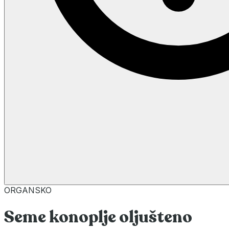
ORGANSKO
Seme konoplje oljušteno