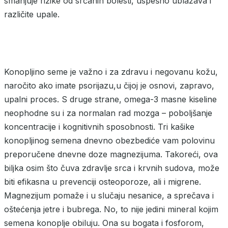
smanjuje rizike od srčanih bolesti, uspešno ublažava i
različite upale.
Konopljino seme je važno i za zdravu i negovanu kožu,
naročito ako imate psorijazu,u čijoj je osnovi, zapravo,
upalni proces. S druge strane, omega-3 masne kiseline
neophodne su i za normalan rad mozga – poboljšanje
koncentracije i kognitivnih sposobnosti. Tri kašike
konopljinog semena dnevno obezbediće vam polovinu
preporučene dnevne doze magnezijuma. Takoreći, ova
biljka osim što čuva zdravlje srca i krvnih sudova, može
biti efikasna u prevenciji osteoporoze, ali i migrene.
Magnezijum pomaže i u slučaju nesanice, a sprečava i
oštećenja jetre i bubrega. No, to nije jedini mineral kojim
semena konoplje obiluju. Ona su bogata i fosforom,