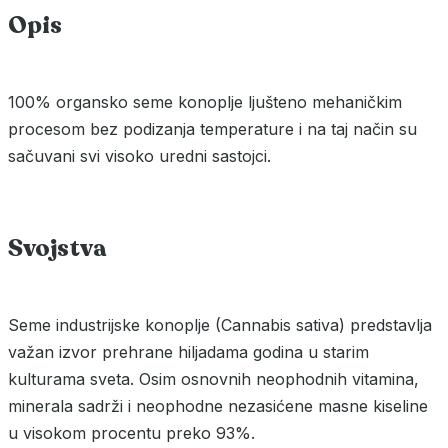
Opis
100% organsko seme konoplje ljušteno mehaničkim
procesom bez podizanja temperature i na taj način su
sačuvani svi visoko uredni sastojci.
Svojstva
Seme industrijske konoplje (Cannabis sativa) predstavlja
važan izvor prehrane hiljadama godina u starim
kulturama sveta. Osim osnovnih neophodnih vitamina,
minerala sadrži i neophodne nezasićene masne kiseline
u visokom procentu preko 93%.