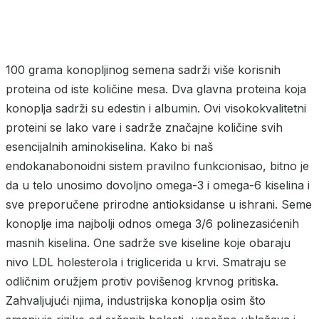
100 grama konopljinog semena sadrži više korisnih
proteina od iste količine mesa. Dva glavna proteina koja
konoplja sadrži su edestin i albumin. Ovi visokokvalitetni
proteini se lako vare i sadrže značajne količine svih
esencijalnih aminokiselina. Kako bi naš
endokanabonoidni sistem pravilno funkcionisao, bitno je
da u telo unosimo dovoljno omega-3 i omega-6 kiselina i
sve preporučene prirodne antioksidanse u ishrani. Seme
konoplje ima najbolji odnos omega 3/6 polinezasićenih
masnih kiselina. One sadrže sve kiseline koje obaraju
nivo LDL holesterola i triglicerida u krvi. Smatraju se
odličnim oružjem protiv povišenog krvnog pritiska.
Zahvaljujući njima, industrijska konoplja osim što