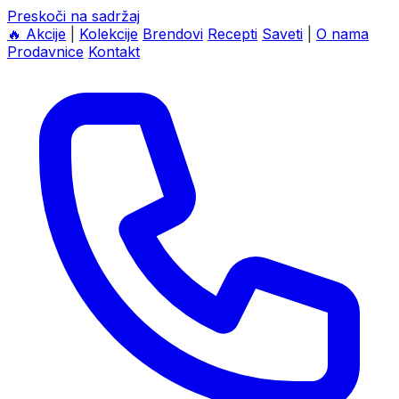
Preskoči na sadržaj
🔥
Akcije
|
Kolekcije
Brendovi
Recepti
Saveti
|
O nama
Prodavnice
Kontakt