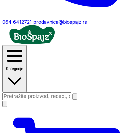
064 6412721
prodavnica@biospajz.rs
Kategorije