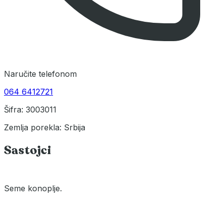
Naručite telefonom
064 6412721
Šifra: 3003011
Zemlja porekla: Srbija
Sastojci
Seme konoplje.