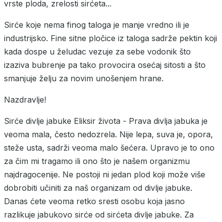
vrste ploda, zrelosti sirćeta...
Sirće koje nema finog taloga je manje vredno ili je
industrijsko. Fine sitne pločice iz taloga sadrže pektin koji
kada dospe u želudac vezuje za sebe vodonik što
izaziva bubrenje pa tako provocira osećaj sitosti a što
smanjuje želju za novim unošenjem hrane.
Nazdravlje!
Sirće divlje jabuke Eliksir života - Prava divlja jabuka je
veoma mala, često nedozrela. Nije lepa, suva je, opora,
steže usta, sadrži veoma malo šećera. Upravo je to ono
za čim mi tragamo ili ono što je našem organizmu
najdragocenije. Ne postoji ni jedan plod koji može više
dobrobiti učiniti za naš organizam od divlje jabuke.
Danas ćete veoma retko sresti osobu koja jasno
razlikuje jabukovo sirće od sirćeta divlje jabuke. Za