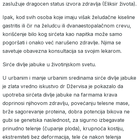
zaslužuje dragocen status izvora zdravlja (Eliksir života).
Ipak, kod svih osoba koje imaju višak želudačne kiseline
gastritis ili čir na želudcu ili dvanaestopalačnom crevu,
korišćenje bilo kog sirćeta kao napitka može samo
pogoršati i onako već narušeno zdravlje. Njima se
savetuje obavezna konsultacija sa svojim lekarom.
Sirće divlje jabuke u životinjskom svetu.
U urbanim i manje urbanim sredinama sirće divlje jabuke
je zlata vredno iskustvo dr Džervisa je pokazalo da
upotreba sirćeta divlje jabuke na farmama krava
doprinosi njihovom zdravlju, povećanju telesne mase,
brže sagorevanje proteina, dobra potencija bikova ne
gubi se genetska naslednost, za sigurno izbegavate
prinudno telenje (čupanje ploda), krupnoća kostiju,
ekstremiteti bez deformacija, tele će nakon telenja