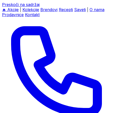
Preskoči na sadržaj
🔥
Akcije
|
Kolekcije
Brendovi
Recepti
Saveti
|
O nama
Prodavnice
Kontakt