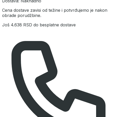
Dostava:
Naknadno
Cena dostave zavisi od težine i potvrđujemo je nakon
obrade porudžbine.
Još
4.638 RSD
do besplatne dostave