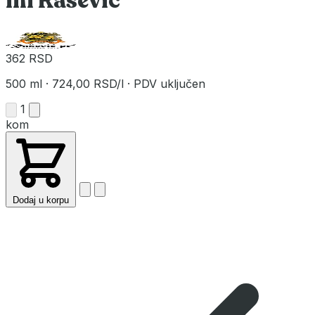
ml Rašević
362 RSD
500 ml
·
724,00 RSD/l
·
PDV uključen
1
kom
Dodaj u korpu