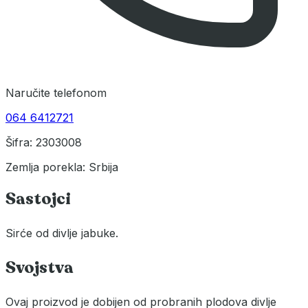
Naručite telefonom
064 6412721
Šifra: 2303008
Zemlja porekla: Srbija
Sastojci
Sirće od divlje jabuke.
Svojstva
Ovaj proizvod je dobijen od probranih plodova divlje