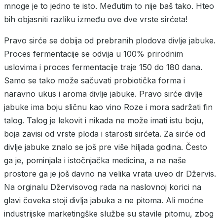
mnoge je to jedno te isto. Međutim to nije baš tako. Hteo
bih objasniti razliku između ove dve vrste sirćeta!
Pravo sirće se dobija od prebranih plodova divlje jabuke.
Proces fermentacije se odvija u 100% prirodnim
uslovima i proces fermentacije traje 150 do 180 dana.
Samo se tako može sačuvati probiotička forma i
naravno ukus i aroma divlje jabuke. Pravo sirće divlje
jabuke ima boju sličnu kao vino Roze i mora sadržati fin
talog. Talog je lekovit i nikada ne može imati istu boju,
boja zavisi od vrste ploda i starosti sirćeta. Za sirće od
divlje jabuke znalo se još pre više hiljada godina. Često
ga je, pominjala i istočnjačka medicina, a na naše
prostore ga je još davno na velika vrata uveo dr Džervis.
Na orginalu Džervisovog rada na naslovnoj korici na
glavi čoveka stoji divlja jabuka a ne pitoma. Ali moćne
industrijske marketingške službe su stavile pitomu, zbog