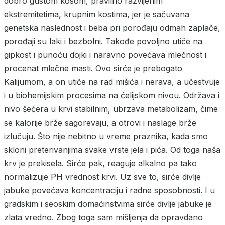
dobro gustom kosom, pravilno razvijenim
ekstremitetima, krupnim kostima, jer je sačuvana
genetska naslednost i beba pri porođaju odmah zaplače,
porođaji su laki i bezbolni. Takođe povoljno utiče na
gipkost i punoću dojki i naravno povećava mlečnost i
procenat mlečne masti. Ovo sirće je prebogato
Kalijumom, a on utiče na rad mišića i nerava, a učestvuje
i u biohemijskim procesima na ćelijskom nivou. Održava i
nivo šećera u krvi stabilnim, ubrzava metabolizam, čime
se kalorije brže sagorevaju, a otrovi i naslage brže
izlučuju. Što nije nebitno u vreme praznika, kada smo
skloni preterivanjima svake vrste jela i pića. Od toga naša
krv je prekisela. Sirće pak, reaguje alkalno pa tako
normalizuje PH vrednost krvi. Uz sve to, sirće divlje
jabuke povećava koncentraciju i radne sposobnosti. I u
gradskim i seoskim domaćinstvima sirće divlje jabuke je
zlata vredno. Zbog toga sam mišljenja da opravdano