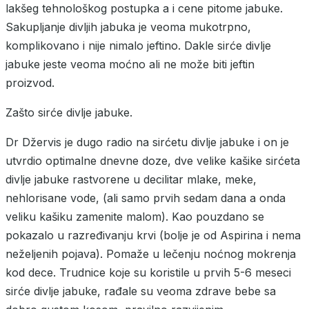
lakšeg tehnološkog postupka a i cene pitome jabuke.
Sakupljanje divljih jabuka je veoma mukotrpno,
komplikovano i nije nimalo jeftino. Dakle sirće divlje
jabuke jeste veoma moćno ali ne može biti jeftin
proizvod.
Zašto sirće divlje jabuke.
Dr Džervis je dugo radio na sirćetu divlje jabuke i on je
utvrdio optimalne dnevne doze, dve velike kašike sirćeta
divlje jabuke rastvorene u decilitar mlake, meke,
nehlorisane vode, (ali samo prvih sedam dana a onda
veliku kašiku zamenite malom). Kao pouzdano se
pokazalo u razređivanju krvi (bolje je od Aspirina i nema
neželjenih pojava). Pomaže u lečenju noćnog mokrenja
kod dece. Trudnice koje su koristile u prvih 5-6 meseci
sirće divlje jabuke, rađale su veoma zdrave bebe sa