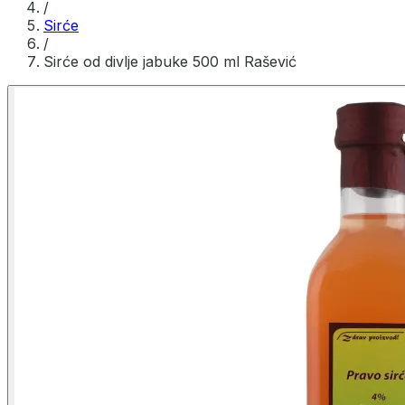
/
Sirće
/
Sirće od divlje jabuke 500 ml Rašević