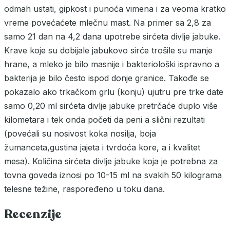
odmah ustati, gipkost i punoća vimena i za veoma kratko
vreme povećaćete mlečnu mast. Na primer sa 2,8 za
samo 21 dan na 4,2 dana upotrebe sirćeta divlje jabuke.
Krave koje su dobijale jabukovo sirće trošile su manje
hrane, a mleko je bilo masnije i bakteriološki ispravno a
bakterija je bilo često ispod donje granice. Takođe se
pokazalo ako trkačkom grlu (konju) ujutru pre trke date
samo 0,20 ml sirćeta divlje jabuke pretrčaće duplo više
kilometara i tek onda početi da peni a slični rezultati
(povećali su nosivost koka nosilja, boja
žumanceta,gustina jajeta i tvrdoća kore, a i kvalitet
mesa). Količina sirćeta divlje jabuke koja je potrebna za
tovna goveda iznosi po 10-15 ml na svakih 50 kilograma
telesne težine, raspoređeno u toku dana.
Recenzije