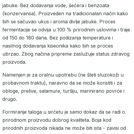
jabuke. Bez dodavanja vode, šećera i benzoata
(konzervansa). Proizveden na tradicionalan način kako
bih se sačuvao ukus i aroma divlje jabuke. Proces
fermentacije se odvija u 100 % prirodnim uslovima i traje
od 150 do 180 dana. Bez podizanja temperature i
nasilnog dodavanja kiseonika kako bih se proces
ubrzao. Zbog načina pripreme zaslužuje status zdravog
proizvoda.
Namenjen je za oralnu upotrebu (ne šteti sluzokoži u
probavnom traktu), naravno da se može koristiti i za
obloge, prelive, salamure, turšiju, marinirano povrće i
drugo.
Formiranje taloga u sirćetu je samo dokaz da se radi o
prirodnom proizvodu dobrog kvaliteta. Boja kod
prirodnih proizvoda nikada ne može biti ista - zavisi od