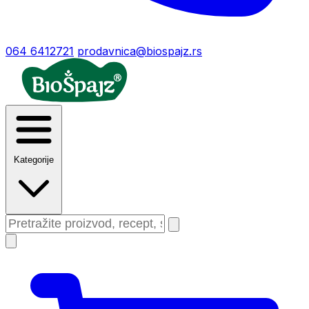
064 6412721
prodavnica@biospajz.rs
Kategorije