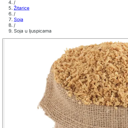
/
Žitarice
/
Soja
/
Soja u ljuspicama