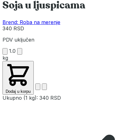
Soja u ljuspicama
Brend: Roba na merenje
340 RSD
PDV uključen
1.0
kg
Dodaj u korpu
Ukupno (1 kg):
340 RSD