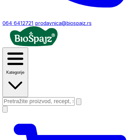
064 6412721
prodavnica@biospajz.rs
Kategorije