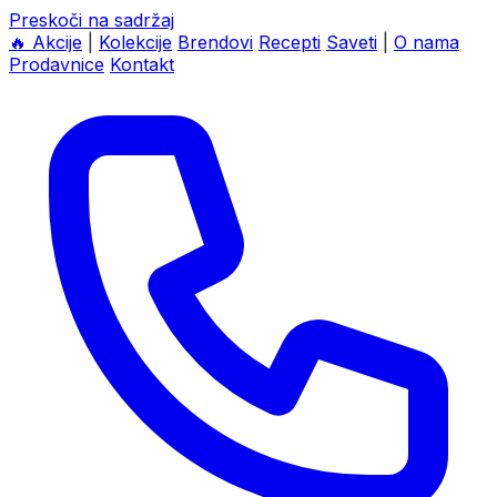
Preskoči na sadržaj
🔥
Akcije
|
Kolekcije
Brendovi
Recepti
Saveti
|
O nama
Prodavnice
Kontakt