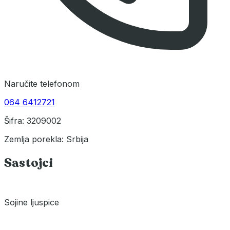
Naručite telefonom
064 6412721
Šifra: 3209002
Zemlja porekla: Srbija
Sastojci
Sojine ljuspice