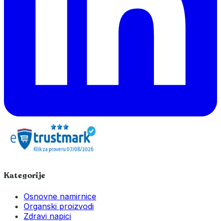
Kategorije
Osnovne namirnice
Organski proizvodi
Zdravi napici