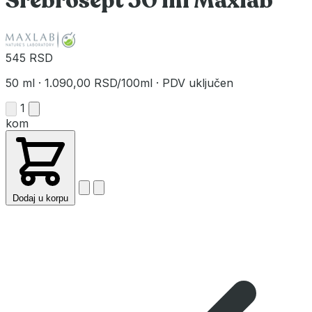
Srebrosept 50 ml Maxlab
545 RSD
50 ml
·
1.090,00 RSD/100ml
·
PDV uključen
1
kom
Dodaj u korpu