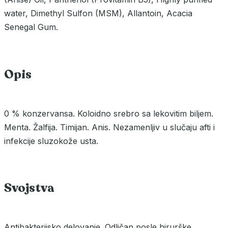
water, Dimethyl Sulfon (MSM), Allantoin, Acacia
Senegal Gum.
Opis
0 % konzervansa. Koloidno srebro sa lekovitim biljem.
Menta. Žalfija. Timijan. Anis. Nezamenljiv u slučaju afti i
infekcije sluzokože usta.
Svojstva
Antibakterijsko delovanje. Odličan posle hirurške