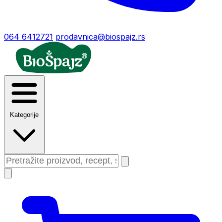
064 6412721
prodavnica@biospajz.rs
Kategorije