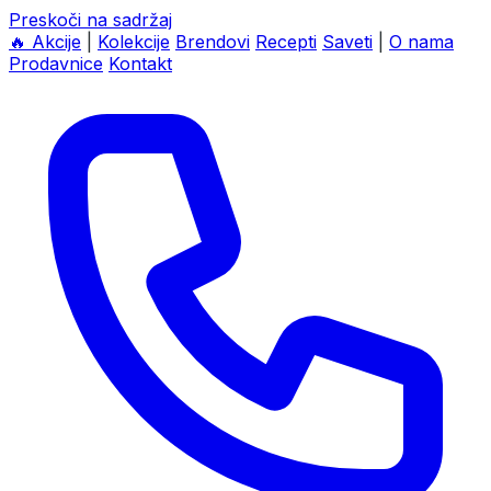
Preskoči na sadržaj
🔥
Akcije
|
Kolekcije
Brendovi
Recepti
Saveti
|
O nama
Prodavnice
Kontakt