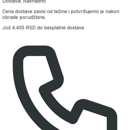
Dostava:
Naknadno
Cena dostave zavisi od težine i potvrđujemo je nakon
obrade porudžbine.
Još
4.455 RSD
do besplatne dostave