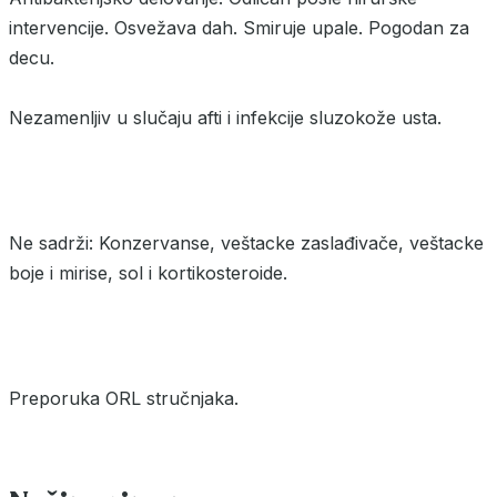
intervencije. Osvežava dah. Smiruje upale. Pogodan za
decu.
Nezamenljiv u slučaju afti i infekcije sluzokože usta.
Ne sadrži: Konzervanse, veštacke zaslađivače, veštacke
boje i mirise, sol i kortikosteroide.
Preporuka ORL stručnjaka.