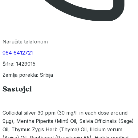
Naručite telefonom
064 6412721
Šifra: 1429015
Zemlja porekla: Srbija
Sastojci
Colloidal silver 30 ppm (30 mg/l, in each dose around
9µg), Mentha Piperita (Mint) Oil, Salvia Officinalis (Sage)
Oil, Thymus Zygis Herb (Thyme) Oil, Illicium verum
(Anise) Oil, Panthenol (Provitamin B5), Highly purified