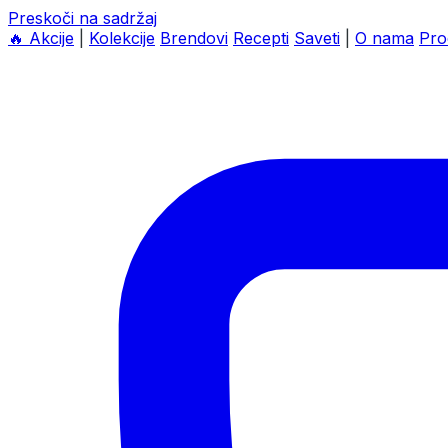
Preskoči na sadržaj
🔥
Akcije
|
Kolekcije
Brendovi
Recepti
Saveti
|
O nama
Pro