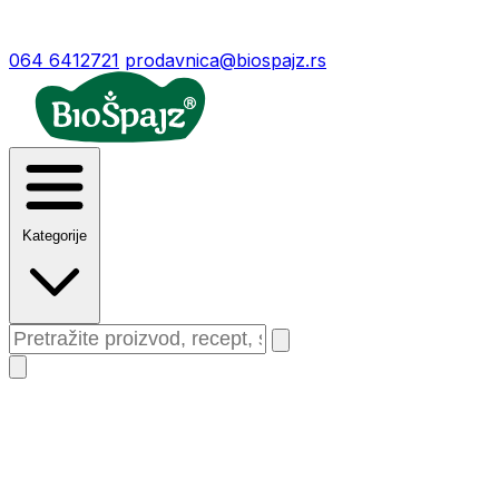
064 6412721
prodavnica@biospajz.rs
Kategorije