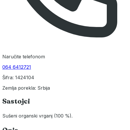
Naručite telefonom
064 6412721
Šifra: 1424104
Zemlja porekla: Srbija
Sastojci
Sušeni organski vrganj (100 %).