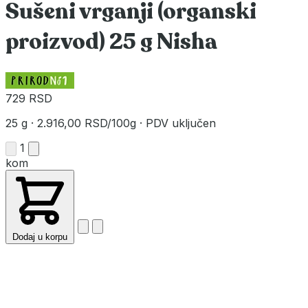
Sušeni vrganji (organski
proizvod) 25 g Nisha
729 RSD
25 g
·
2.916,00 RSD/100g
·
PDV uključen
1
kom
Dodaj u korpu