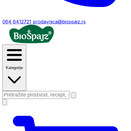
064 6412721
prodavnica@biospajz.rs
Kategorije