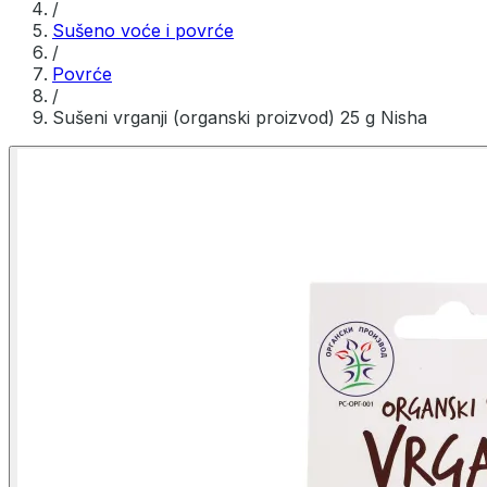
/
Sušeno voće i povrće
/
Povrće
/
Sušeni vrganji (organski proizvod) 25 g Nisha