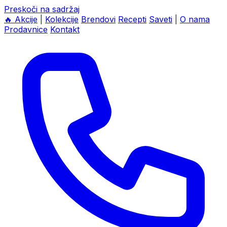
Preskoči na sadržaj
🔥
Akcije
|
Kolekcije
Brendovi
Recepti
Saveti
|
O nama
Prodavnice
Kontakt