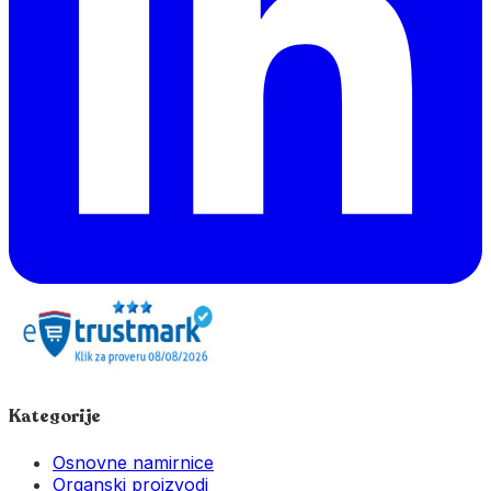
Kategorije
Osnovne namirnice
Organski proizvodi