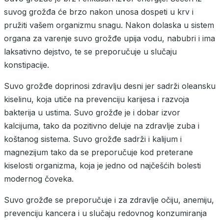
suvog grožđa će brzo nakon unosa dospeti u krv i
pružiti vašem organizmu snagu. Nakon dolaska u sistem
organa za varenje suvo grožđe upija vodu, nabubri i ima
laksativno dejstvo, te se preporučuje u slučaju
konstipacije.
Suvo grožđe doprinosi zdravlju desni jer sadrži oleansku
kiselinu, koja utiče na prevenciju karijesa i razvoja
bakterija u ustima. Suvo grožđe je i dobar izvor
kalcijuma, tako da pozitivno deluje na zdravlje zuba i
koštanog sistema. Suvo grožđe sadrži i kalijum i
magnezijum tako da se preporučuje kod preterane
kiselosti organizma, koja je jedno od najčešćih bolesti
modernog čoveka.
Suvo grožđe se preporučuje i za zdravlje očiju, anemiju,
prevenciju kancera i u slučaju redovnog konzumiranja