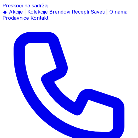
Preskoči na sadržaj
🔥
Akcije
|
Kolekcije
Brendovi
Recepti
Saveti
|
O nama
Prodavnice
Kontakt