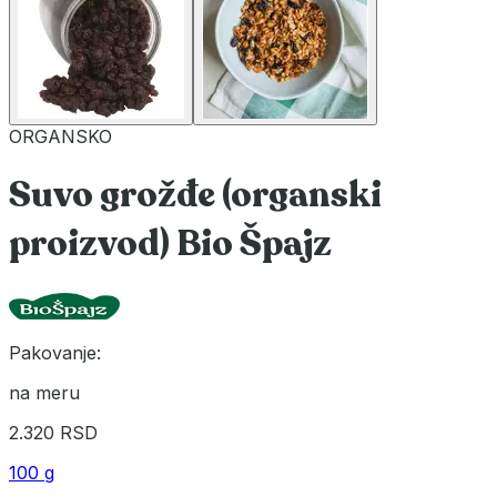
ORGANSKO
Suvo grožđe (organski
proizvod) Bio Špajz
Pakovanje:
na meru
2.320 RSD
100 g