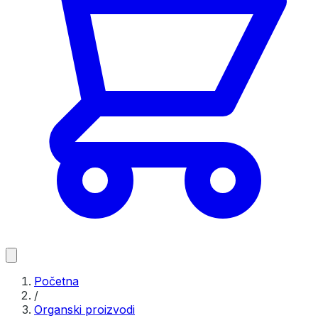
Početna
/
Organski proizvodi