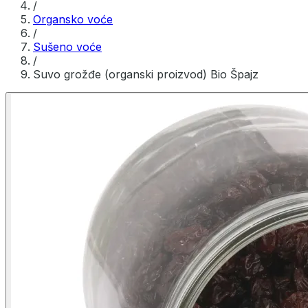
/
Organsko voće
/
Sušeno voće
/
Suvo grožđe (organski proizvod) Bio Špajz