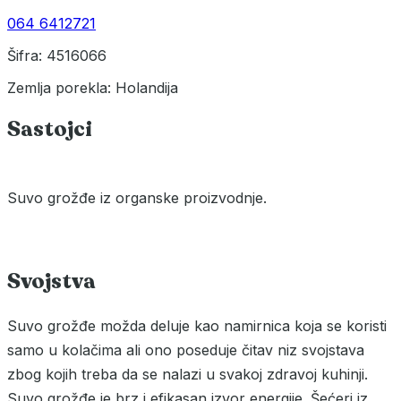
064 6412721
Šifra: 4516066
Zemlja porekla: Holandija
Sastojci
Suvo grožđe iz organske proizvodnje.
Svojstva
Suvo grožđe možda deluje kao namirnica koja se koristi
samo u kolačima ali ono poseduje čitav niz svojstava
zbog kojih treba da se nalazi u svakoj zdravoj kuhinji.
Suvo grožđe je brz i efikasan izvor energije. Šećeri iz