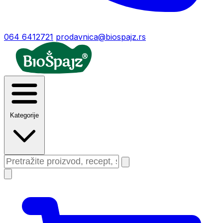
064 6412721
prodavnica@biospajz.rs
Kategorije