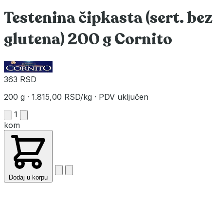
Testenina čipkasta (sert. bez
glutena) 200 g Cornito
363 RSD
200 g
·
1.815,00 RSD/kg
·
PDV uključen
1
kom
Dodaj u korpu