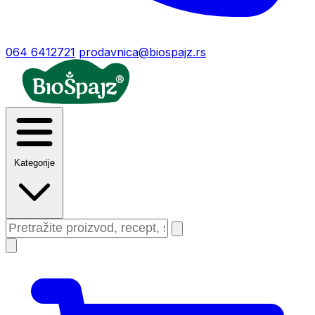
064 6412721
prodavnica@biospajz.rs
Kategorije