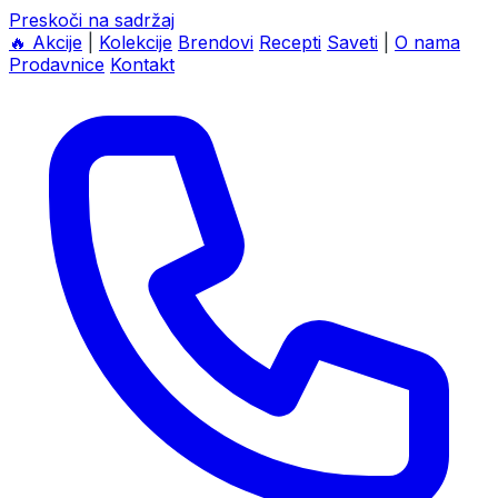
Preskoči na sadržaj
🔥
Akcije
|
Kolekcije
Brendovi
Recepti
Saveti
|
O nama
Prodavnice
Kontakt