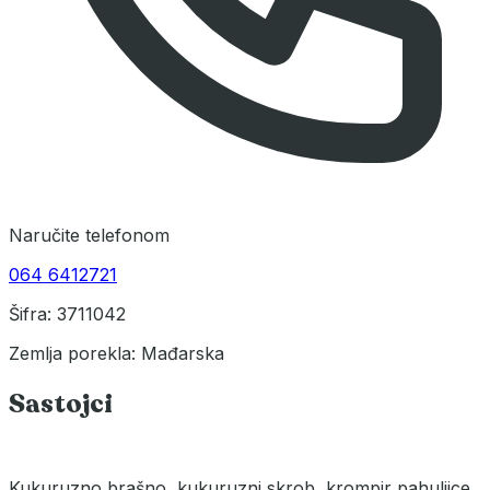
Naručite telefonom
064 6412721
Šifra: 3711042
Zemlja porekla: Mađarska
Sastojci
Kukuruzno brašno, kukuruzni skrob, krompir pahuljice,