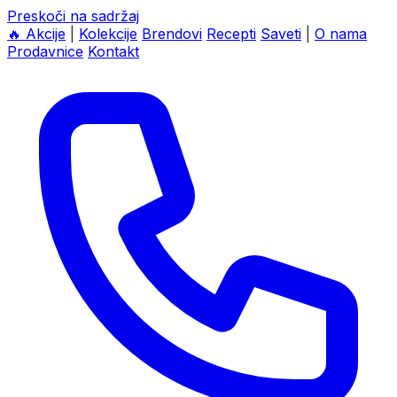
Preskoči na sadržaj
🔥
Akcije
|
Kolekcije
Brendovi
Recepti
Saveti
|
O nama
Prodavnice
Kontakt