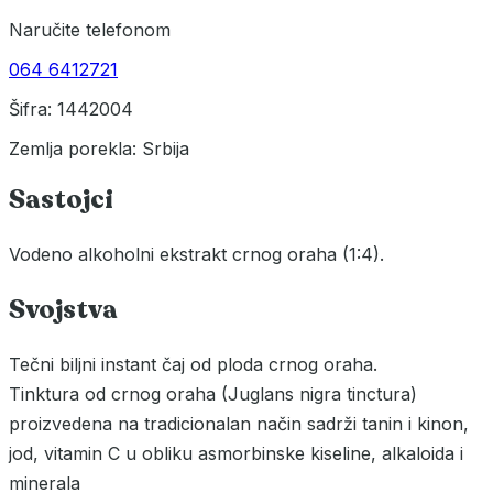
Naručite telefonom
064 6412721
Šifra: 1442004
Zemlja porekla: Srbija
Sastojci
Vodeno alkoholni ekstrakt crnog oraha (1:4).
Svojstva
Tečni biljni instant čaj od ploda crnog oraha.
Tinktura od crnog oraha (Juglans nigra tinctura)
proizvedena na tradicionalan način sadrži tanin i kinon,
jod, vitamin C u obliku asmorbinske kiseline, alkaloida i
minerala