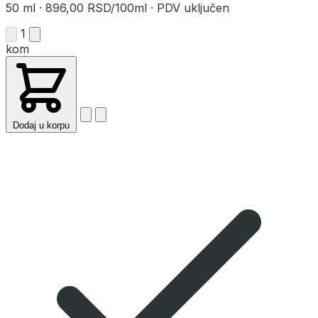
50 ml
·
896,00 RSD/100ml
·
PDV uključen
1
kom
Dodaj u korpu