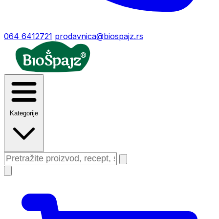
064 6412721
prodavnica@biospajz.rs
Kategorije