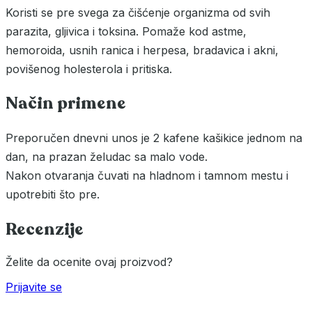
Koristi se pre svega za čišćenje organizma od svih
parazita, gljivica i toksina. Pomaže kod astme,
hemoroida, usnih ranica i herpesa, bradavica i akni,
povišenog holesterola i pritiska.
Način primene
Preporučen dnevni unos je 2 kafene kašikice jednom na
dan, na prazan želudac sa malo vode.
Nakon otvaranja čuvati na hladnom i tamnom mestu i
upotrebiti što pre.
Recenzije
Želite da ocenite ovaj proizvod?
Prijavite se