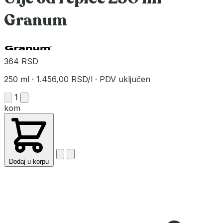
Granum
364 RSD
250 ml
·
1.456,00 RSD/l
·
PDV uključen
1
kom
Dodaj u korpu