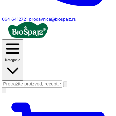
064 6412721
prodavnica@biospajz.rs
Kategorije