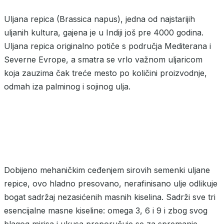
Uljana repica (Brassica napus), jedna od najstarijih
uljanih kultura, gajena je u Indiji još pre 4000 godina.
Uljana repica originalno potiče s područja Mediterana i
Severne Evrope, a smatra se vrlo važnom uljaricom
koja zauzima čak treće mesto po količini proizvodnje,
odmah iza palminog i sojinog ulja.
Dobijeno mehaničkim ceđenjem sirovih semenki uljane
repice, ovo hladno presovano, nerafinisano ulje odlikuje
bogat sadržaj nezasićenih masnih kiselina. Sadrži sve tri
esencijalne masne kiseline: omega 3, 6 i 9 i zbog svog