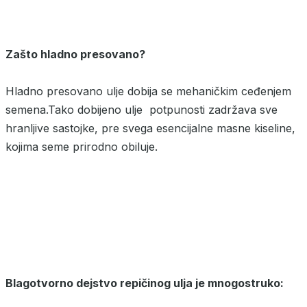
Zašto hladno presovano?
Hladno presovano ulje dobija se mehaničkim ceđenjem
semena.Tako dobijeno ulje potpunosti zadržava sve
hranljive sastojke, pre svega esencijalne masne kiseline,
kojima seme prirodno obiluje.
Blagotvorno dejstvo repičinog ulja je mnogostruko: