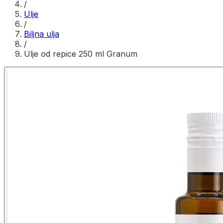
/
Ulje
/
Biljna ulja
/
Ulje od repice 250 ml Granum