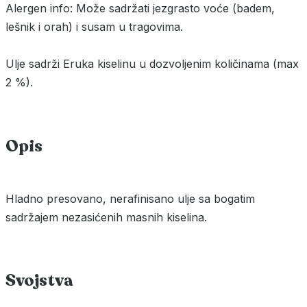
Alergen info: Može sadržati jezgrasto voće (badem,
lešnik i orah) i susam u tragovima.
Ulje sadrži Eruka kiselinu u dozvoljenim količinama (max
2 %).
Opis
Hladno presovano, nerafinisano ulje sa bogatim
sadržajem nezasićenih masnih kiselina.
Svojstva