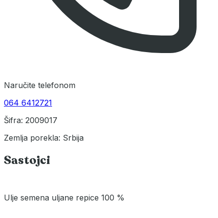
Naručite telefonom
064 6412721
Šifra: 2009017
Zemlja porekla: Srbija
Sastojci
Ulje semena uljane repice 100 %