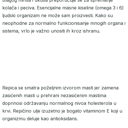
blagog mirisa i ukusa preporučuje se za spremanje
kolača i peciva. Esencijalne masne kiseline (omega 3 i 6)
ljudski organizam ne može sam proizvesti. Kako su
neophodne za normalno funkcionisanje mnogih organa i
sistema, vrlo je važno unositi ih kroz ishranu.
Repica se smatra poželjnim izvorom masti jer zamena
zasićenih masti u prehrani nezasićenim mastima
doprinosi održavanju normalnog nivoa holesterola u
krvi. Repičino ulje izuzetno je bogato vitaminom E koji u
organizmu deluje kao antioksidans.