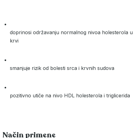
doprinosi održavanju normalnog nivoa holesterola u
krvi
smanjuje rizik od bolesti srca i krvnih sudova
pozitivno utiče na nivo HDL holesterola i triglicerida
Način primene