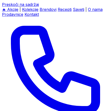
Preskoči na sadržaj
🔥
Akcije
|
Kolekcije
Brendovi
Recepti
Saveti
|
O nama
Prodavnice
Kontakt