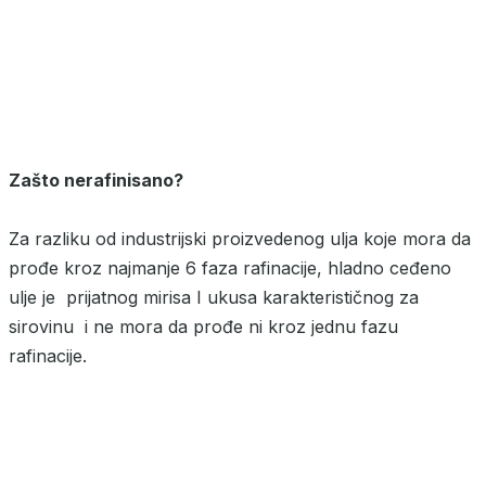
Zašto nerafinisano?
Za razliku od industrijski proizvedenog ulja koje mora da
prođe kroz najmanje 6 faza rafinacije, hladno ceđeno
ulje je prijatnog mirisa I ukusa karakterističnog za
sirovinu i ne mora da prođe ni kroz jednu fazu
rafinacije.