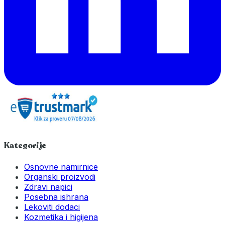
Kategorije
Osnovne namirnice
Organski proizvodi
Zdravi napici
Posebna ishrana
Lekoviti dodaci
Kozmetika i higijena