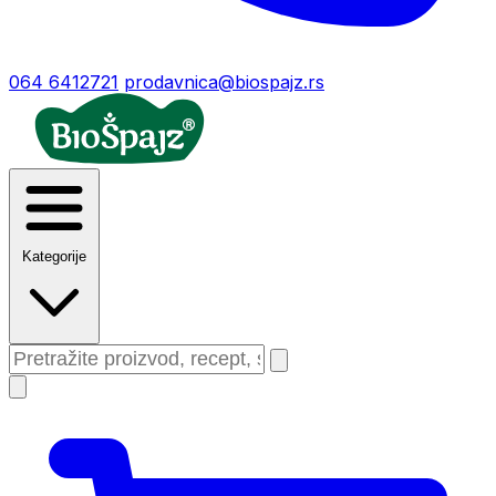
064 6412721
prodavnica@biospajz.rs
Kategorije