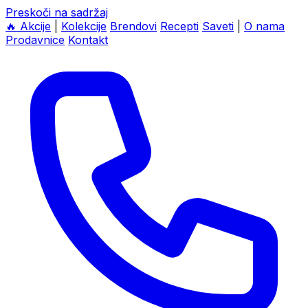
Preskoči na sadržaj
🔥
Akcije
|
Kolekcije
Brendovi
Recepti
Saveti
|
O nama
Prodavnice
Kontakt