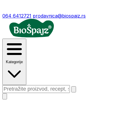
064 6412721
prodavnica@biospajz.rs
Kategorije