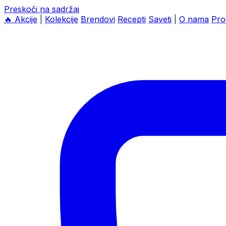
Preskoči na sadržaj
🔥
Akcije
|
Kolekcije
Brendovi
Recepti
Saveti
|
O nama
Pro