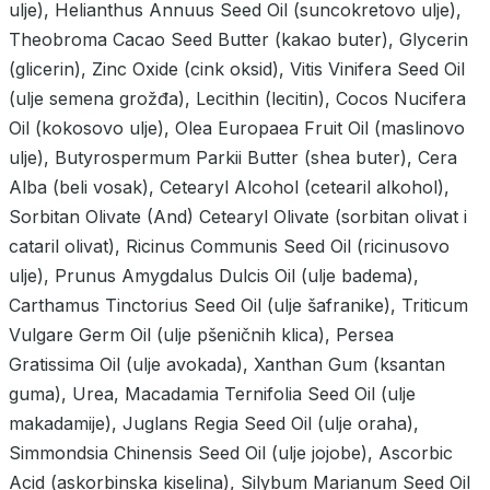
ulje), Helianthus Annuus Seed Oil (suncokretovo ulje),
Theobroma Cacao Seed Butter (kakao buter), Glycerin
(glicerin), Zinc Oxide (cink oksid), Vitis Vinifera Seed Oil
(ulje semena grožđa), Lecithin (lecitin), Cocos Nucifera
Oil (kokosovo ulje), Olea Europaea Fruit Oil (maslinovo
ulje), Butyrospermum Parkii Butter (shea buter), Cera
Alba (beli vosak), Cetearyl Alcohol (cetearil alkohol),
Sorbitan Olivate (And) Cetearyl Olivate (sorbitan olivat i
cataril olivat), Ricinus Communis Seed Oil (ricinusovo
ulje), Prunus Amygdalus Dulcis Oil (ulje badema),
Carthamus Tinctorius Seed Oil (ulje šafranike), Triticum
Vulgare Germ Oil (ulje pšeničnih klica), Persea
Gratissima Oil (ulje avokada), Xanthan Gum (ksantan
guma), Urea, Macadamia Ternifolia Seed Oil (ulje
makadamije), Juglans Regia Seed Oil (ulje oraha),
Simmondsia Chinensis Seed Oil (ulje jojobe), Ascorbic
Acid (askorbinska kiselina), Silybum Marianum Seed Oil